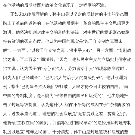
在他活动的后期对西方政治文化表现了一定程度的不满。
正如宋庆龄所理解的，孙中山是以坚定的反封建的斗士的姿态而
踏上了革命的道路的，在他活动的后期中，革命的民主主义思想更为
激进。他坚决批判封建主义的道统和法统，对中世纪的意识形态始终
持有鲜明的否定态度。他认为中国的现实是“以千年专制之毒而未
解”：一方面，“以数千年专制之毒，深中乎人心”；另一方面，“专制政
治之毒，至二百余年而滋甚。”因之，他从民主主义的立场批判儒家政
治学说，认为孟子的“劳心者治人，劳力者治于人”的观念陈腐过时，
因为人们“已经成长”，“已将治人与治于人的阶级打破”。他以欧洲为
例，指出“已将皇帝治人底阶级打破，人民才得今日比较的自由。”而
中国的专制制度，是不能为“平等自由的国民所堪受的”。他尖锐地抨
击了封建等级制度，认为这种“人为的”不平等的成因在于“特殊阶级的
人，过去暴虐无道”。理想的社会应该是“无有贵贱之差，贫富之别”。
他赞颂“主权在民”的原则，并倡导经过“国民革命”的途径推翻封建专制
制度以建立“纯粹之民国”。十分清楚，孙中山是封建道统和法统的坚