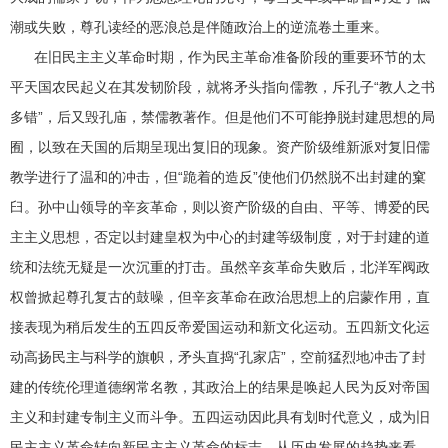
潮或失败，尊孔读经的恶浪总是伴随政治上的逆流卷土重来。
在旧民主主义革命时期，作为民主革命准备阶段的重要环节的太
平天国农民起义在其发韧阶段，就将矛头指向儒教，斥孔子“教人之书
多错”，后又毁孔庙，禁儒教著作。但是他们不可能挣脱封建思想的局
囿，以致在天国的后期呈现出复旧的现象。资产阶级维新派对复旧儒
教学进行了温和的冲击，但“跪着的造反”使他们仍然脱不出封建的窠
臼。孙中山领导的辛亥革命，则以资产阶级的自由、平等、博爱的民
主主义思想，否定以封建皇权为中心的封建等级制度，对于封建的道
统和法统无疑是一次沉重的打击。虽然辛亥革命失败后，北洋军阀政
权曾掀起尊孔复古的鼓噪，但辛亥革命在政治思想上的启蒙作用，直
接表现为稍后发生的五四反帝爱国运动和新文化运动。五四新文化运
动高扬民主与科学的旗帜，矛头直捣“孔家店”，空前猛烈地冲击了封
建的传统伦理道德纲常名教，其政治上的结果是唤起人民为反对帝国
主义和封建专制主义而斗争。五四运动因此具有划时代意义，成为旧
民主主义革命转向新民主主义革命的标志。从历史发展的趋势来看，