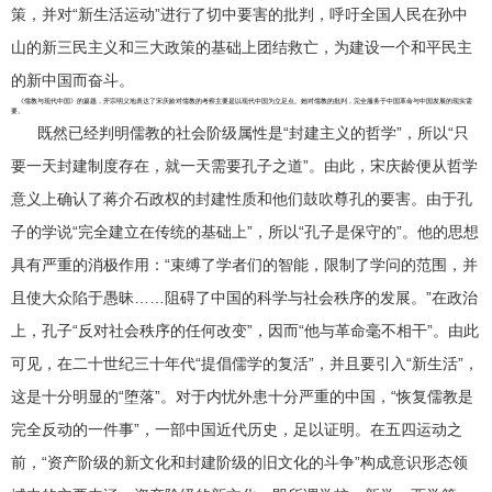
策，并对“新生活运动”进行了切中要害的批判，呼吁全国人民在孙中
山的新三民主义和三大政策的基础上团结救亡，为建设一个和平民主
的新中国而奋斗。
《儒教与现代中国》的篇题，开宗明义地表达了宋庆龄对儒教的考察主要是以现代中国为立足点。她对儒教的批判，完全服务于中国革命与中国发展的现实需
要。
既然已经判明儒教的社会阶级属性是“封建主义的哲学”，所以“只
要一天封建制度存在，就一天需要孔子之道”。由此，宋庆龄便从哲学
意义上确认了蒋介石政权的封建性质和他们鼓吹尊孔的要害。由于孔
子的学说“完全建立在传统的基础上”，所以“孔子是保守的”。他的思想
具有严重的消极作用：“束缚了学者们的智能，限制了学问的范围，并
且使大众陷于愚昧……阻碍了中国的科学与社会秩序的发展。”在政治
上，孔子“反对社会秩序的任何改变”，因而“他与革命毫不相干”。由此
可见，在二十世纪三十年代“提倡儒学的复活”，并且要引入“新生活”，
这是十分明显的“堕落”。对于内忧外患十分严重的中国，“恢复儒教是
完全反动的一件事”，一部中国近代历史，足以证明。在五四运动之
前，“资产阶级的新文化和封建阶级的旧文化的斗争”构成意识形态领