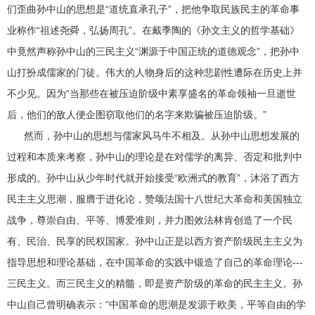
们歪曲孙中山的思想是“道统直承孔子”，把他争取民族民主的革命事
业称作“祖述尧舜，弘扬周孔”。在戴季陶的《孙文主义的哲学基础》
中竟然声称孙中山的三民主义“渊源于中国正统的道德观念”，把孙中
山打扮成儒家的门徒。伟大的人物身后的这种悲剧性遭际在历史上并
不少见。因为“当那些在被压迫阶级中素享盛名的革命领袖一旦逝世
后，他们的敌人便企图窃取他们的名字来欺骗被压迫阶级。”
然而，孙中山的思想与儒家风马牛不相及。从孙中山思想发展的
过程和本质来考察，孙中山的理论是在对儒学的离异、否定和批判中
形成的。孙中山从少年时代就开始接受“欧洲式的教育”，沐浴了西方
民主主义思潮，服膺于进化论，赞颂法国十八世纪大革命和美国独立
战争，尊崇自由、平等、博爱准则，并力图效法林肯创造了一个民
有、民治、民享的民权国家。孙中山正是以西方资产阶级民主主义为
指导思想和理论基础，在中国革命的实践中锻造了自己的革命理论---
三民主义。而三民主义的精髓，即是资产阶级的革命的民主主义。孙
中山自己曾明确表示：“中国革命的思潮是发源于欧美，平等自由的学