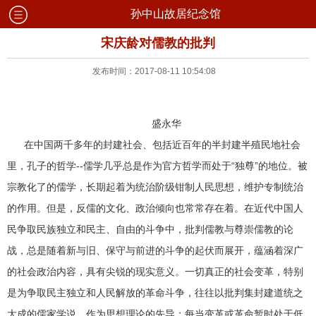
孙中山故居纪念馆
宋庆龄对儒教的批判
发布时间：2017-08-11 10:54:08
盛永华
在中国两千多年的封建社会、包括近百年的半封建半殖民地社会
里，孔子的哲学--儒学几乎总是作为官方哲学而处于“独尊”的地位。被
宗教化了的儒学，长期起着为统治阶级钳制人民思想，维护专制统治
的作用。但是，反儒的文化、政治倾向也常常存在着。在近代中国人
民争取民族独立和民主、自由的斗争中，批判儒教与尊崇儒教的论
战，总是随着新与旧、保守与前进的斗争的起伏而展开，蕴涵着深广
的社会政治内容，具有尖锐的现实意义。一切真正的社会变革，特别
是为争取民主独立和人民解放的革命斗争，往往以批判集封建道统之
大成的儒家学说，作为思想理论的先导；每当变革或革命暂时处于低