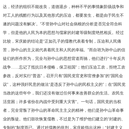
达，经济的组织不能改良，道德退步，种种不平的事情象阶级战争和
对工人的残酷行为以及其他形式的压迫，都要发生，都是由于民生不
遂的问题没有解决’。”不管孙中山对社会病根的分析是否完全符合科
学，但是他的人民为本的思想与儒家的封建等级制度绝然相反。经过
比较，宋庆龄的结论是“正如孔子的儒教代表着专制，压迫和人民痛
苦，孙中山的主义就代表着民主和人民的幸福。”而自诩为孙中山的信
徒们的所作所为，完全与孙中山的思想背道而驰，他们进行“十年反共
战争……忘记了抵抗日本侵略，保卫祖国”；他们压迫工农，拒绝工农
参政，反对实行“普选”，召开只有“国民党官吏和官僚参加”的“国民会
议”，这种强奸民意的做法“是违反了孙中山的民权主义的”；在“国民党
当政的这些年中，我们还没有做过任何事来改善群众的生活。农民生
活贫困；许多省份在内战中受到重大灾害”。一句话，国民党的当权
者，完全背叛了孙中山的革命民主主义的精神，他们是孙中山革命事
业的叛徒。他们鼓吹恢复儒教，不过是为了维护他们建立的“封建的、
专制的”制度而已。通过对儒教的批判，宋庆龄指出这种：“封建主义