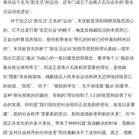
推动这个名为“新生活”的运动，还专门成立了由蒋介石任会长的“新生
活运动促进会”。
对于冠之以“新生活”之名的“运动”，宋庆龄是深刻洞察其险恶居心
的。它不过是打着“安定社会”的幌子，掩盖其独裁统治的本质而已。
正如当时鲁迅所指出：那些权势者在“尊孔的时候已经怀着别样的目
的”。宋庆龄首先剖析了“新生活运动”的指导思想和理论基础---儒学，
指出它是以“服从”为核心的一套封建思想和观念，要求每个人“都必须
服从统治者和帝王”，而这正是蒋介石政权所需要的理论，是他疯
狂“围剿”革命根据地，残酷镇压人民革命运动和肆无忌惮地排除异己
的依据。“良民”、“肖子”、“规矩的学生”，无不体现着“服从”的要求。
这种“彻头彻尾的封建的、专制的”理论钳制了人们的智慧和妨害了社
会的发展。特别是“我们现在的社会组织正在急剧的变化，改造以及重
建”，新的社会秩序“需要新的意识、新的道德标准和新的关系”。当“中
国正在发生的许多大变化、带来了种种问题”急须解决的时候，儒教却
因“反对社会秩序的任何改变”而丝毫解决不了这些问题。因之，儒教