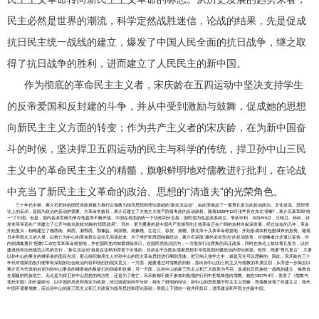
民主必然是世界的潮流，科学定然战胜迷信，论战的结果，先是促成
抗日民主统一战线的建立，爆发了中国人民全面的抗日战争，继之取
得了抗日战争的胜利，进而建立了人民民主的新中国。
作为彻底的革命民主主义者，宋庆龄在五四运动中坚决支持学生
的反帝爱国和反封建的斗争，并从中受到激励与鼓舞，促成她的思想
向新民主主义方面的转变；作为共产主义者的宋庆龄，在为新中国奋
斗的时候，坚决捍卫五四运动的民主与科学的传统，捍卫孙中山三民
主义中的革命民主主义的精髓，旗帜鲜明地对儒教进行批判，在论战
中充当了新民主主义革命的政治、思想的“清道夫”的光荣角色。
三十年代中期，蒋介石把持的国民党政府极力推行以儒教为指导思想和理论基础的“新生活运动”，由此而掀起了一股尊孔复古的反动政治、文化逆流。思想理
论上的反动，是因为政治的反动的需要。大革命失败后，蒋介石建立了大地主大资产阶级专政的反动政权。随着1928年12月张学良在东北“易帜”，蒋介石新军阀“统
一”了中国。但是，国内各派军阀为争夺地盘而不断开战，中国在表面的统一下仍然四分五裂；国民党内也是派系林立、争权夺利，1931年5月，汪精卫、孙科、张
发奎等等还在广州建立了公开与南京政权对峙的“国民政府”。另外，更为重要的是中国共产党领导的土地革命正在广阔的农村向纵深发展，经过短短的几年，革命
开始复兴，相继建立了赣西南、闽西、湘鄂西、鄂豫皖、闽浙赣、湘豫赣、左右江、琼崖、湘赣、陕北等十几块革命根据地，开始形成农村包围城市的形势。随着
日本帝国主义的入侵，以救亡为中心的革命群众运动又高涨起来。为了维护和巩固独裁统治，蒋介石采取“攘外必先安内”的反动政策，对侵略者步步退让妥协，对
内则调集重兵“围剿”工农红军和革命根据地，并在国民党内加紧排除异己。在国民党统治区内，一方面实行法西斯的高压政策，同时在舆论上鼓吹尊孔复古，以封
建道统和法统规范人民的言行，“新生活运动”就是在这样的背景下出笼的，目的在于企图从儒家思想中寻找巩固封建统治的理论根据。然而，既要“尊孔复古”，又要
以孙中山的事业的继承者的面目自况，那么组织御用文人对孙中山的民主革命思想进行阉割歪曲，把它纳入儒学之中，就是完全可以理解的。因此，宋庆龄在三十
年代对儒家的批判便带有深刻的社会政治内容和强烈的现实意义：一方面，她要通过对儒教的剖析，指出孙中山的三民主义与儒教的本质区别，从而进一步揭去以
蒋介石为代表的自诩为孙中山事业的继承者的叛徒们的伪装和伎俩；另一方面，以孙中山的新三民主义和三大政策为号召，促成抗日民族统一战线的建立，挽救迫
在眉睫的民族危亡。无论是为捍卫孙中山思想的纯洁性，还是为了救亡，宋庆龄都不能不参加到批儒的行列中把笔锋指向儒教。她在1937年4月，发表了《儒教与
现代中国》的长篇政论，以中国的历史和现实为依据，经过缜密的科学分析，得出了鲜明的结论：孙中山的思想属于民主主义范畴，而儒教体现了封建主义，现代
中国不需要儒教，应以孙中山的新三民主义和三大政策为指导思想和理论基础；举国上下团结一致共同抗日，进而建设和平民主的新中国。