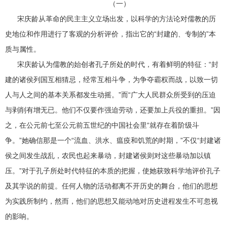
（一）
宋庆龄从革命的民主主义立场出发，以科学的方法论对儒教的历
史地位和作用进行了客观的分析评价，指出它的“封建的、专制的”本
质与属性。
宋庆龄认为儒教的始创者孔子所处的时代，有着鲜明的特征：“封
建的诸侯列国互相猜忌，经常互相斗争，为争夺霸权而战，以致一切
人与人之间的基本关系都发生动摇。”而“广大人民群众所受到的压迫
与剥削有增无已。他们不仅要作强迫劳动，还要加上兵役的重担。”因
之，在公元前七至公元前五世纪的中国社会里“就存在着阶级斗
争。”她确信那是一个“流血、洪水、瘟疫和饥荒的时期，”不仅“封建诸
侯之间发生战乱，农民也起来暴动，封建诸侯则对这些暴动加以镇
压。”对于孔子所处时代特征的本质的把握，使她获致科学地评价孔子
及其学说的前提。任何人物的活动都离不开历史的舞台，他们的思想
为实践所制约，然而，他们的思想又能动地对历史进程发生不可忽视
的影响。