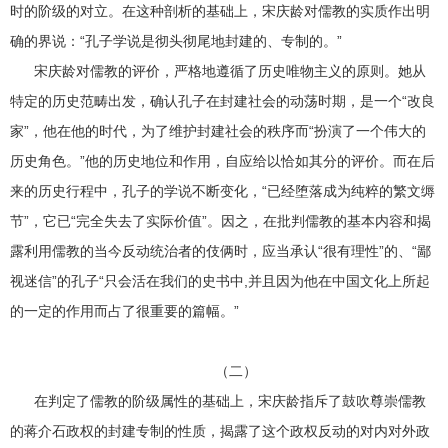
时的阶级的对立。在这种剖析的基础上，宋庆龄对儒教的实质作出明
确的界说：“孔子学说是彻头彻尾地封建的、专制的。”
宋庆龄对儒教的评价，严格地遵循了历史唯物主义的原则。她从
特定的历史范畴出发，确认孔子在封建社会的动荡时期，是一个“改良
家”，他在他的时代，为了维护封建社会的秩序而“扮演了一个伟大的
历史角色。”他的历史地位和作用，自应给以恰如其分的评价。而在后
来的历史行程中，孔子的学说不断变化，“已经堕落成为纯粹的繁文缛
节”，它已“完全失去了实际价值”。因之，在批判儒教的基本内容和揭
露利用儒教的当今反动统治者的伎俩时，应当承认“很有理性”的、“鄙
视迷信”的孔子“只会活在我们的史书中,并且因为他在中国文化上所起
的一定的作用而占了很重要的篇幅。”
（二）
在判定了儒教的阶级属性的基础上，宋庆龄指斥了鼓吹尊崇儒教
的蒋介石政权的封建专制的性质，揭露了这个政权反动的对内对外政