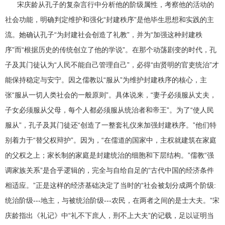
宋庆龄从孔子的复杂言行中分析他的阶级属性，考察他的活动的
社会功能，明确判定维护和强化“封建秩序”是他毕生思想和实践的主
流。她确认孔子“为封建社会创造了礼教”，并为“加强这种封建秩
序”而“根据历史的传统创立了他的学说”。在那个动荡剧变的时代，孔
子及其门徒认为“人民不能自己管理自己”，必得“由贤明的官吏统治”才
能保持稳定与安宁。因之儒教以“服从”为维护封建秩序的核心，主
张“服从一切人类社会的一般原则”。具体说来，“妻子必须服从丈夫，
子女必须服从父母，每个人都必须服从统治者和帝王”。为了“使人民
服从”，孔子及其门徒还“创造了一整套礼仪来加强封建秩序。”他们特
别着力于“替父权辩护”。因为，“在儒道的国家中，主权就建筑在家庭
的父权之上；家长制的家庭是封建统治的细胞和下层结构。”儒教“强
调家族关系”是合乎逻辑的，完全与自给自足的“古代中国的经济条件
相适应。”正是这样的经济基础决定了当时的“社会被划分成两个阶级:
统治阶级---地主，与被统治阶级---农民，在两者之间的是士大夫。”宋
庆龄指出《礼记》中“礼不下庶人，刑不上大夫”的记载，足以证明当