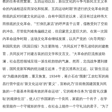
教的任务依然繁重。五四运动以后，新旧文化的斗争与新民主主义革
命的内涵相适应而深化和拓展。五四运动时期“所进行的文化革命则是
彻底的反对封建文化的运动，自有中国历史以来，还没有过这样伟大
而彻底的文化革命。”“打倒孔家店”的呼声直干云霄，儒教受到了空前
的冲击。尽管批判难免偏颇之处，但启蒙意义是巨大的。在第一次国
内革命战争时期，这场文化革命继续发展，以共产党的《向导周报》
和国民党的《民国日报》为主要阵地，“共同反对了尊孔读经的封建教
育，共同反对了封建古装的旧文学和文言文。”大革命的巨流推波助
澜，社会思想领域呈现一派生机勃勃的气象。然而，北伐战争遭到腰
斩，国民党新军阀的统治建立起来，于是沉渣再次泛起。以“新生活运
动”为载体的儒教，重又恢复。1934年，蒋介石在“围剿”工农红军的南
昌行营中提出“新文化运动”的“要义”，宣称此乃“目前救国建国复兴民
族的一个最基本和最有效的革命运动”，它的根本任务为“提倡‘礼仪廉
耻’的规律生活”，使人们“作国家的一个良民，家庭的一个肖子，在学
校里能作一个守规矩的学生，在社会上能作一个守礼法的君子。”为了