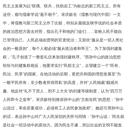
民主义发展为以“联俄、联共，扶助农工”为标志的新三民主义。所有
这些，都与儒家学说“毫不相干”。宋庆龄在《儒教与现代中国》一文
中，将儒教与新三民主义作了比较，特别从最能反映学说的社会本质
的政治思想方面去对照，指出孔子和他的门徒们……宣称人民不能自
己管理自己。人民必须由贤明的官吏统治；又鼓吹“服从是一切人类社
会的一般原则”，每个人都必须“服从统治者和帝王”。为了加强封建集
权，“孔子创造了一整套礼仪来加强封建秩序。”而孙中山的政治思想
恰恰与封建集权相反，他要求实行“民权主义”，企望建立一个“民有、
民治、民享”的国家。在他活动的后期，更把共和国的理想发展至“为
一般平民所有，非少数者所得而私”的高度，并对“人民独裁”颇感兴
趣。他反对“礼不下庶人，刑不上大夫”的封建等级制度，认为“四万万
人民即今之皇帝”。宋庆龄特别推崇孙中山的“主权在民”的思想：“孙中
山说过，革命若要成功，必须有工人农民参加政府”。她还引用孙中山
的话，表达孙中山对广大人民深切的关怀与同情：“孙中山说：‘民生就
是社会一切活动中的原动力。因为民生不遂，所以社会的文明不能发