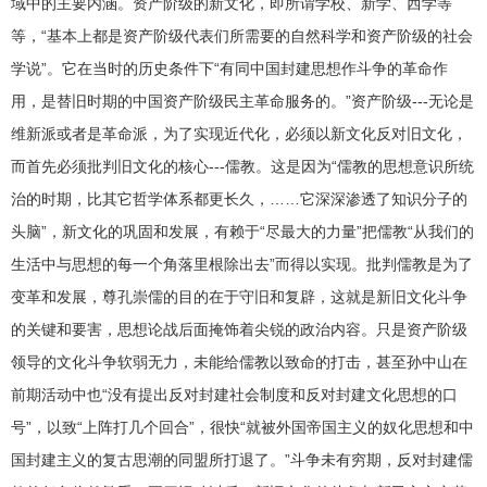
域中的主要内涵。资产阶级的新文化，即所谓学校、新学、西学等
等，“基本上都是资产阶级代表们所需要的自然科学和资产阶级的社会
学说”。它在当时的历史条件下“有同中国封建思想作斗争的革命作
用，是替旧时期的中国资产阶级民主革命服务的。”资产阶级---无论是
维新派或者是革命派，为了实现近代化，必须以新文化反对旧文化，
而首先必须批判旧文化的核心---儒教。这是因为“儒教的思想意识所统
治的时期，比其它哲学体系都更长久，……它深深渗透了知识分子的
头脑”，新文化的巩固和发展，有赖于“尽最大的力量”把儒教“从我们的
生活中与思想的每一个角落里根除出去”而得以实现。批判儒教是为了
变革和发展，尊孔崇儒的目的在于守旧和复辟，这就是新旧文化斗争
的关键和要害，思想论战后面掩饰着尖锐的政治内容。只是资产阶级
领导的文化斗争软弱无力，未能给儒教以致命的打击，甚至孙中山在
前期活动中也“没有提出反对封建社会制度和反对封建文化思想的口
号”，以致“上阵打几个回合”，很快“就被外国帝国主义的奴化思想和中
国封建主义的复古思潮的同盟所打退了。”斗争未有穷期，反对封建儒