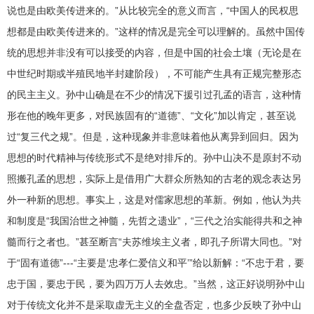
说也是由欧美传进来的。”从比较完全的意义而言，“中国人的民权思
想都是由欧美传进来的。”这样的情况是完全可以理解的。虽然中国传
统的思想并非没有可以接受的内容，但是中国的社会土壤（无论是在
中世纪时期或半殖民地半封建阶段），不可能产生具有正规完整形态
的民主主义。孙中山确是在不少的情况下援引过孔孟的语言，这种情
形在他的晚年更多，对民族固有的“道德”、“文化”加以肯定，甚至说
过“复三代之规”。但是，这种现象并非意味着他从离异到回归。因为
思想的时代精神与传统形式不是绝对排斥的。孙中山决不是原封不动
照搬孔孟的思想，实际上是借用广大群众所熟知的古老的观念表达另
外一种新的思想。事实上，这是对儒家思想的革新。例如，他认为共
和制度是“我国治世之神髓，先哲之遗业”，“三代之治实能得共和之神
髓而行之者也。”甚至断言“夫苏维埃主义者，即孔子所谓大同也。”对
于“固有道德”---“主要是‘忠孝仁爱信义和平’”给以新解：“不忠于君，要
忠于国，要忠于民，要为四万万人去效忠。”当然，这正好说明孙中山
对于传统文化并不是采取虚无主义的全盘否定，也多少反映了孙中山