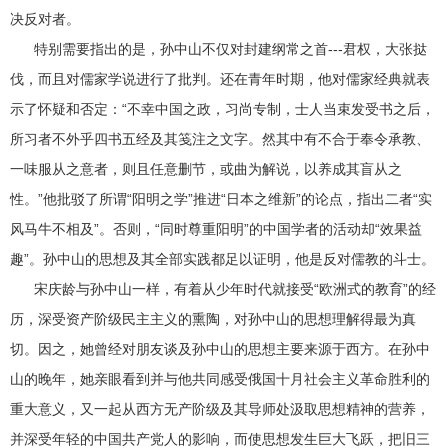
决反对者。
特别需要指出的是，孙中山不仅对封建纲常之首---君权，大张挞
伐，而且对儒家学说进行了批判。还在青年时期，他对儒家经典就表
示了怀疑和否定：“不幸中国之政，习尚专制，士人当束发受书之后，
所习者不外乎四书五经及其笺注之文字。然其中有不合于奉令承教、
一味服从之意者，则且任意删节，或曲为解说，以养成其盲从之
性。”他批驳了所谓“阳明之学”推进“日本之维新”的论点，指出二者“实
风马牛不相及”。否则，“同时尊重阳明”的中国学者的活动却“效果益
趣”。孙中山的思想及其全部实践都足以证明，他是反对儒教的斗士。
宋庆龄与孙中山一样，有着从少年时代就接受“欧洲式的教育”的经
历，深受资产阶级民主主义的熏陶，对孙中山的思想理解得最为真
切。因之，她曾经对朋友谈及孙中山的思想主要来源于西方。在孙中
山的晚年，她亲眼看到并与他共同感受俄国十月社会主义革命胜利的
重大意义，又一起从西方无产阶级及其导师处汲取思想精神的营养，
并深受年轻的中国共产党人的影响，而使思想发生巨大飞跃，把旧三