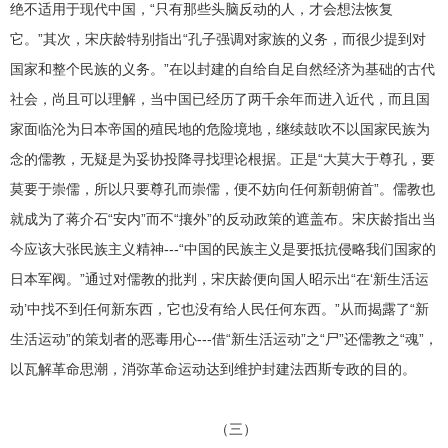
绝不适用于现代中国，“只有那些头脑反动的人，才会想法恢复
它。”其次，宋庆龄特别指出“孔子强调对家族的义务，而很少提到对
国家和整个民族的义务。”在以封建的自给自足自然经济为基础的古代
社会，尚且可以理解，当中国已经历了两千余年而进入近代，而且国
家面临沦为日本帝国的殖民地的危险境地，继续鼓吹不以国家民族为
念的儒教，无疑是为妥协投降寻找理论根据。正是“大莫大于尊孔，要
莫要于崇儒，所以只要尊孔而崇儒，便不妨向任何新朝俯首”。儒教也
就成为了蒋介石“安内”而不“攘外”的反动政策的遮盖布。宋庆龄指出当
今应该大张民族主义精神---“中国的民族主义是要抵抗侵略我们国家的
日本军阀。”通过对儒教的批判，宋庆龄便向国人昭示出“在‘新生活运
动’中找不到任何新东西，它也没有给人民任何东西。”从而揭露了“新
生活运动”的策划者的恶毒用心---借“新生活运动”之“尸”还儒教之“魂”，
以瓦解革命思潮，消弥革命运动达到维护封建法西斯专政的目的。
（三）