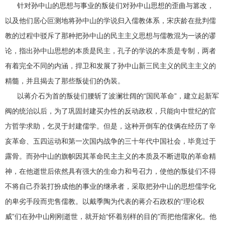
针对孙中山的思想与事业的叛徒们对孙中山思想的歪曲与篡改，
以及他们居心叵测地将孙中山的学说归入儒教体系，宋庆龄在批判儒
教的过程中驳斥了那种把孙中山的民主主义思想与儒教混为一谈的谬
论，指出孙中山思想的本质是民主，孔子的学说的本质是专制，两者
有着完全不同的内涵，捍卫和发展了孙中山新三民主义的民主主义的
精髓，并且揭去了那些叛徒们的伪装。
以蒋介石为首的叛徒们腰斩了波澜壮阔的“国民革命”，建立起新军
阀的统治以后，为了巩固封建买办性的反动政权，只能向中世纪的官
方哲学求助，乞灵于封建儒学。但是，这种开倒车的伎俩在经历了辛
亥革命、五四运动和第一次国内战争的三十年代中国社会，毕竟过于
露骨。而孙中山的旗帜因其革命民主主义的本质及不断进取的革命精
神，在他逝世后依然具有强大的生命力和号召力，使他的叛徒们不得
不将自己乔装打扮成他的事业的继承者，采取把孙中山的思想儒学化
的卑劣手段而兜售儒教。以戴季陶为代表的蒋介石政权的“理论权
威”们在孙中山刚刚逝世，就开始“怀着别样的目的”而把他儒家化。他