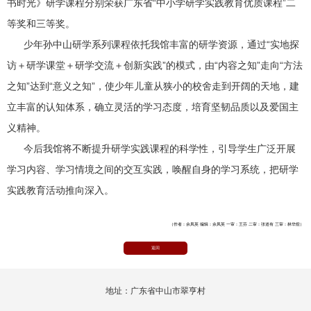
书时光》研学课程分别荣获广东省“中小学研学实践教育优质课程”二
等奖和三等奖。
少年孙中山研学系列课程依托我馆丰富的研学资源，通过“实地探
访＋研学课堂＋研学交流＋创新实践”的模式，由“内容之知”走向“方法
之知”达到“意义之知”，使少年儿童从狭小的校舍走到开阔的天地，建
立丰富的认知体系，确立灵活的学习态度，培育坚韧品质以及爱国主
义精神。
今后我馆将不断提升研学实践课程的科学性，引导学生广泛开展
学习内容、学习情境之间的交互实践，唤醒自身的学习系统，把研学
实践教育活动推向深入。
（作者：佘凤英 编辑：佘凤英 一审：王芬 二审：张道有 三审：林华煊）
返回
地址：广东省中山市翠亨村