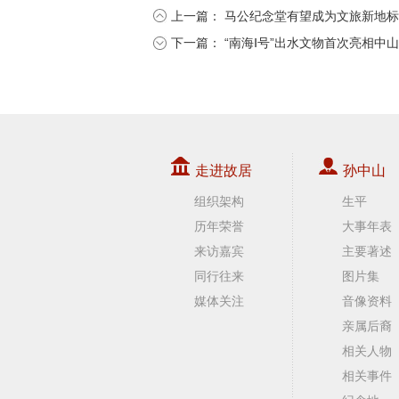
上一篇：
马公纪念堂有望成为文旅新地标
下一篇：
“南海Ⅰ号”出水文物首次亮相中山
走进故居
孙中山
组织架构
生平
历年荣誉
大事年表
来访嘉宾
主要著述
同行往来
图片集
媒体关注
音像资料
亲属后裔
相关人物
相关事件