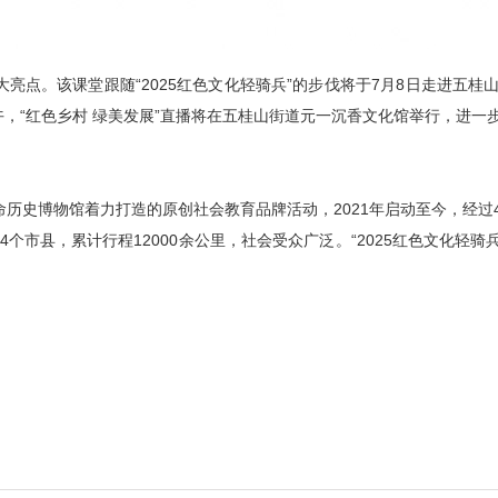
大亮点。该课堂跟随“2025红色文化轻骑兵”的步伐将于7月8日走进五
午，“红色乡村 绿美发展”直播将在五桂山街道元一沉香文化馆举行，进一
命历史博物馆着力打造的原创社会教育品牌活动，2021年启动至今，经
个市县，累计行程12000余公里，社会受众广泛。“2025红色文化轻