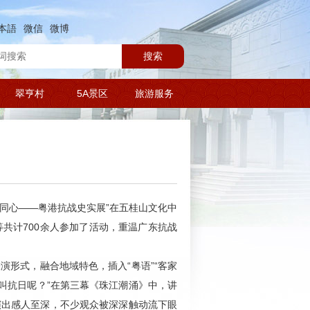
本語
微信
微博
搜索
翠亨村
5A景区
旅游服务
勠力同心——粤港抗战史实展”在五桂山文化中
共计700余人参加了活动，重温广东抗战
演形式，融合地域特色，插入“粤语”“客家
叫抗日呢？”在第三幕《珠江潮涌》中，讲
演出感人至深，不少观众被深深触动流下眼