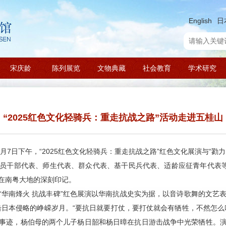
English
日
宋庆龄
陈列展览
文物典藏
社会教育
学术研究
“2025红色文化轻骑兵：重走抗战之路”活动走进五桂山
7月7日下午，“2025红色文化轻骑兵：重走抗战之路”红色文化展演与“
员干部代表、师生代表、群众代表、基干民兵代表、适龄应征青年代表等
在南粤大地的深刻印记。
华南烽火 抗战丰碑”红色展演以华南抗战史实为据，以音诗歌舞的文艺表
击日本侵略的峥嵘岁月。“要抗日就要打仗，要打仗就会有牺牲，不然怎么
事迹，杨伯母的两个儿子杨日韶和杨日暲在抗日游击战争中光荣牺牲。