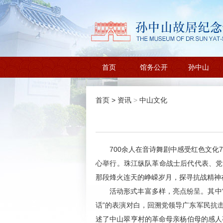
首页
馆务公开
孙中山
首页
>
资讯
>
中山文化
700余人在音诗舞剧中感受红色文化
心举行。珠江纵队革命战士后代代表、党
那段烽火连天的峥嵘岁月，探寻抗战精神
活动形式丰富多样，亮点纷呈。其中“
话”的表演对白，回溯党领导广东军民抗
述了中山翠亨村的革命母亲杨伯母的感人