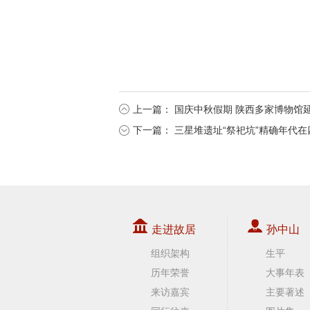
上一篇：
国庆中秋假期 陕西多家博物馆
下一篇：
三星堆遗址“祭祀坑”精确年代
走进故居
孙中山
组织架构
生平
历年荣誉
大事年表
来访嘉宾
主要著述