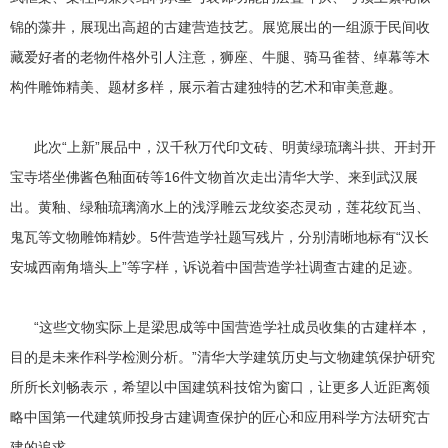
锦的藻井，展现出高超的古建营造技艺。展览展出的一组源于民间收
藏爱好者的老物件格外引人注意，狮座、牛腿、骑马雀替、绰幕等木
构件雕饰精美、题材多样，展示着古建独特的艺术和审美意趣。
此次“上新”展品中，汉千秋万代印文砖、明黄绿琉璃斗拱、开封开
宝寺塔坐佛酱色釉面砖等16件文物首次走出清华大学、来到武汉展
出。黄釉、绿釉琉璃滴水上的浅浮雕云龙纹姿态灵动，莲花纹瓦当、
鬼瓦等文物雕饰精妙。5件营造学社题写残片，分别清晰地标有“汉长
安城西南角墙头上”等字样，诉说着中国营造学社调查古建的足迹。
“这些文物实际上是梁思成等中国营造学社成员收集的古建样本，
目的是未来作科学检测分析。”清华大学建筑历史与文物建筑保护研究
所所长刘畅表示，希望以中国建筑科技馆为窗口，让更多人近距离领
略中国第一代建筑师投身古建调查保护的匠心和应用科学方法研究古
建的追求。