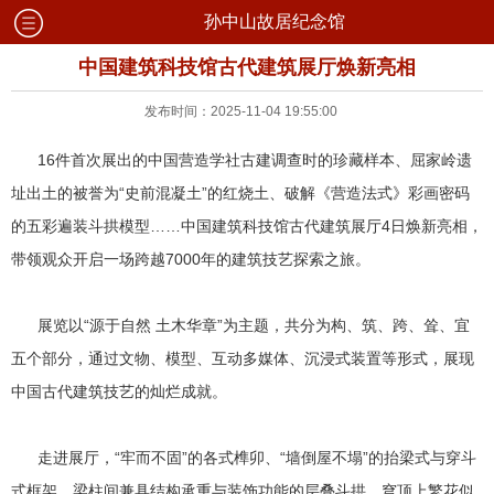
孙中山故居纪念馆
中国建筑科技馆古代建筑展厅焕新亮相
发布时间：2025-11-04 19:55:00
16件首次展出的中国营造学社古建调查时的珍藏样本、屈家岭遗
址出土的被誉为“史前混凝土”的红烧土、破解《营造法式》彩画密码
的五彩遍装斗拱模型……中国建筑科技馆古代建筑展厅4日焕新亮相，
带领观众开启一场跨越7000年的建筑技艺探索之旅。
展览以“源于自然 土木华章”为主题，共分为构、筑、跨、耸、宜
五个部分，通过文物、模型、互动多媒体、沉浸式装置等形式，展现
中国古代建筑技艺的灿烂成就。
走进展厅，“牢而不固”的各式榫卯、“墙倒屋不塌”的抬梁式与穿斗
式框架、梁柱间兼具结构承重与装饰功能的层叠斗拱、穹顶上繁花似