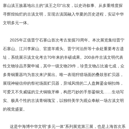
寨山滇王族墓地出土的“滇王之印”出发，以史诗叙事、从多重维度探
寻辉煌灿烂的古滇文明，呈现古滇国融入华夏的历史进程，实证中华
文明多元一体。
2025年正值晋宁石寨山首次考古发掘70周年。本次展览集结晋宁
石寨山、江川李家山、官渡羊甫头、晋宁河泊所等十余处重要考古遗
址，系统展示滇文化考古70年来的丰硕成果。200余件古滇文明代表
性文物珍品齐聚申城，其中一级文物29件，珍贵文物占比逾七成，众
多青铜重器均为首次来沪展出。唯一表现狩猎场面的叠鼓形贮贝器，
展现神秘信仰的祭祀场面贮贝器，异域风情的二人盘舞鎏金铜扣饰，
可爱又不失威猛的立犬铜狼牙棒，构思巧妙的手形銎铜戈……生动写
实、极具个性的古滇青铜瑰宝，以独特美学为观众奉献一场古滇文明
的视觉盛宴。
这是中海博中华文明“多元一体”系列展览第三展，也是上海首次系