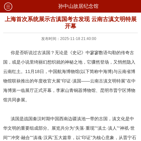
孙中山故居纪念馆
上海首次系统展示古滇国考古发现 云南古滇文明特展
开幕
发布时间：2025-11-18 21:40:00
你是否听说过古滇国？无论是《史记》中寥寥数语勾勒的传奇古
国，或是小说里绮丽幻想织就的神秘之地，它骤然登场，又悄然隐入
云南红土。11月18日，中国航海博物馆(以下简称中海博)与云南省博
物馆联袂推出的年度收官大展“印证·滇国——云南古滇文明特展”在中
海博第一临展厅正式开幕，李家山青铜器博物馆、昆明市晋宁区博物
馆共同参展。
滇国是战国秦汉时期中国西南边疆滇池一带的古国，滇文化是中
华文明的重要组成部分。展览共分为“失落·重现”“滇土·滇人”“神祇·世
间”“冲突·融合”“滇魂·汉风”五大篇章，以“印证”为核心意象，从晋宁石