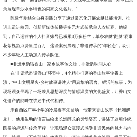
为展现阜沙水乡特色的闪亮文化名片。”
陈建华则结合自身实践分享了通过常态化开展农艇技能培训、推
进非遗进校园、创新新媒体传播等多元方式传承单人农艇赛。他提
到，自己运营的个人抖音账号已积累3万多粉丝，单条农艇“翻艇”赛事
花絮视频点赞量过百万，这些案例展现了非遗传承的“年轻态”，吸引
不少年轻人主动加入传承队伍。
■非遗承韵话香山：家乡故事传文脉，非遗韵味润人心
在“非遗承韵话香山”环节中，4个精心打磨的香山故事轮番上
演，“中山文明星火·乡村故事讲述人”用真挚的语言、鲜活的叙事，为
现场观众呈现了一场兼具思想深度与情感温度的文化盛宴，让香山文
化遗产的韵味在讲述中代代相传。
来自西区广丰小学的冷晨睿率先登场，他带来香山故事《长洲醉
龙》。他用生动的语言描绘出长洲醉龙的灵动姿态，讲述了这项传统
民俗的起源与传承历程，让现场观众沉浸式感受非遗民俗的魅力与内