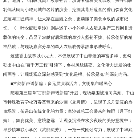
涵。随后，《石岐乳鸽》故事登台，演讲者循着美食线索，探寻石岐
乳鸽从民间小吃到城市名片的演变，挖掘其背后蕴含的香山饮食文化
底蕴与工匠精神，让大家在垂涎之余，更读懂了美食承载的城市记
忆。《一叶农艇映阜沙》则讲述了小小的单人农艇从生产工具到非遗
载体的转变，凸显了农艇背后承载的阜沙人坚韧不拔、传承创新的精
神品质，与现场嘉宾分享的单人农艇赛传承故事形成呼应。
这些香山故事以小见大，不仅展现了中山非遗的丰富多样，更勾
勒出中山在“百千万工程”引领下，乡村风貌蝶变、文化活力迸发的壮
阔画卷，让现场观众深刻感受到“文化是根、传承是魂”的深刻内涵。
■古韵新声谱新篇：多元展演添活力，文明集市暖民心
随着第三篇章“古韵新声谱新篇”开启，现场氛围被推向高潮。中山
市特殊教育学校万春荃带来的沙画《龙舟情》，呈现了龙舟竞渡的热
血场景，传递出传统文化的力量；阜沙镇总工会带来的舞蹈《月下灯
嬉》，舞姿优美、意境悠远，让观众沉浸在水乡夜晚的美好意境中；
阜沙镇丰联小学的《武韵流芳》，一招一式刚劲有力，展现了中华武