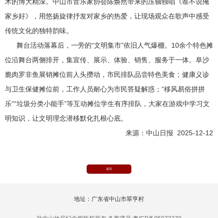
术的博大精深。中山市音乐家协会陈焕然带来的压轴独唱《谁不说俺
家乡好》，用悠扬旋律抒发对家乡的热爱，让现场观众在歌声中感受
传统文化的独特韵味。
舞台活动落幕后，一旁的“文明集市”依旧人气爆棚。10余个特色摊
位沿舞台两侧排开，集宣传、展示、体验、销售、服务于一体。阜沙
脆肉罗非鱼展销摊位前人头攒动，市民排队品尝特色美食；健康义诊
与卫生保健摊位前，工作人员耐心为市民答疑解惑；“移风易俗拼拼
乐”“垃圾分类小能手”等互动摊位学生有序排队，大家在游戏中学习文
明知识，让文明理念潜移默化扎根心底。
来源：中山日报 2025-12-12
返回
地址：广东省中山市翠亨村