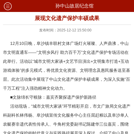
孙中山故居纪念馆
展现文化遗产保护丰硕成果
发布时间：2025-12-12 15:50:00
12月10日晚，阜沙镇丰联村文体广场灯火璀璨、人声鼎沸，中山
市文明直通车——“文明乡风行 助力百千万”文化遗产保护专场活动在
此举行。活动以“城市文明大家谈+文艺节目演出+文明集市打造+互动
游戏体验”的多元模式，将优质文化资源、文明理念及惠民服务送至基
层。此次活动集中展现了中山文化遗产保护丰硕成果，为深入实施“百
千万工程”注入强劲精神文化动力。
■文脉绵长守根脉：嘉宾齐聚探遗产保护新路径
活动现场，“城市文明大家谈”环节精彩开启，市文广旅局文化遗产
科副科长林伟杨、阜沙镇宣传文化服务中心主任屈赶粮以及阜沙单人
农艇赛非遗代表性传承人、牛角村党委副书记陈建华三位嘉宾，围绕
文化遗产保护的时代意义与实践路径展开深入探讨，介绍了中山及阜