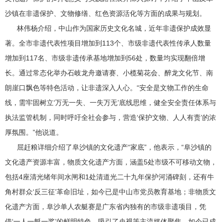
沙镇在非遗保护、文物修缮、红色资源活化等方面的成果与规划。
林伟杨介绍，中山作为国家历史文化名城，近年非遗保护成效显
著。全市非遗代表性项目增加到113个、市级非遗代表性传承人数量
增加到117名、市级非遗传承基地增加到56处，数量均实现翻倍增
长。通过常态化举办石岐龙舟邀请赛、小榄菊花会、醉龙文化节、南
朗崖口飘色等特色活动，让非遗深入人心。“安全是文物工作的生命
线，需牢固树立‘万无一失、一失万无’底线思维，健全安全责任体系与
执法监管机制，同时呼吁全社会参与，营造‘保护文物、人人有责’的浓
厚氛围。”他说道。
屈赶粮详细介绍了阜沙镇的文化遗产“家底”，他表示，“阜沙镇的
文化遗产资源丰富，物质文化遗产方面，涵盖5处市级不可移动文物，
包括4座清光绪年间水闸和1处清道光二十九年保护河涌碑刻，还有牛
角村群众‘反三征’革命旧址，如今已是中山市党员教育基地；非物质文
化遗产方面，阜沙单人农艇赛是广东省内独有的市级非遗项目，凭
借‘一人一艇一桨’的鲜明特色，吸引了央视等主流媒体聚焦，如今已成