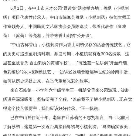
5月1日，在中山市人才公园“野趣集”活动举办地，粤绣（小榄刺
绣）项目代表性传承人、中山市陈逸芸粤绣（小榄刺绣）技能大师工
作室领办人、中国民间文艺家协会会员陈逸芸，带着代表作《鱼戏
荷》《篱菊》等亮相，并带来香山刺绣“公开课”。
“中山古称香山，小榄刺绣作为香山刺绣仅存的活态传统技艺，它
的历史可追溯至明清时期。鼎盛时期，小榄镇就有近300名绣娘，这
里甚至被誉为‘香山刺绣的黄埔军校’……”陈逸芸一边讲解“开丝纤细、
色彩缤纷”的小榄刺绣技艺，一边讲述这项曾断层半世纪的岭南非遗，
如何从历史深处走来、在当代重焕光彩的故事。
来自石岐第一小学的六年级学生王一帆随父母来公园游玩，被刺
绣讲座深深吸引，坚持听完了全程。“以前我不了解小榄刺绣，现在觉
得这个技艺很厉害，我们应该好好传承。”王一帆说。
已在中山居住近十年、老家在江苏省的王志贤坦言，自己此前只
了解苏绣，这是第一次近距离接触粤绣与小榄刺绣。“粤绣确实很美，
作品看起来非常逼真，让我感到惊叹。”同时，他对“野趣集·青年潮玩