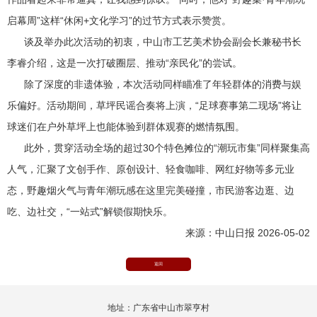
启幕周”这样“休闲+文化学习”的过节方式表示赞赏。
谈及举办此次活动的初衷，中山市工艺美术协会副会长兼秘书长
李睿介绍，这是一次打破圈层、推动“亲民化”的尝试。
除了深度的非遗体验，本次活动同样瞄准了年轻群体的消费与娱
乐偏好。活动期间，草坪民谣合奏将上演，“足球赛事第二现场”将让
球迷们在户外草坪上也能体验到群体观赛的燃情氛围。
此外，贯穿活动全场的超过30个特色摊位的“潮玩市集”同样聚集高
人气，汇聚了文创手作、原创设计、轻食咖啡、网红好物等多元业
态，野趣烟火气与青年潮玩感在这里完美碰撞，市民游客边逛、边
吃、边社交，“一站式”解锁假期快乐。
来源：中山日报 2026-05-02
返回
地址：广东省中山市翠亨村