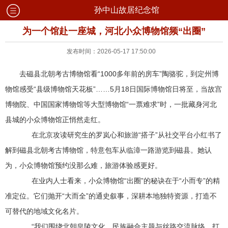
孙中山故居纪念馆
为一个馆赴一座城，河北小众博物馆频“出圈”
发布时间：2026-05-17 17:50:00
去磁县北朝考古博物馆看“1000多年前的房车”陶骆驼，到定州博
物馆感受“县级博物馆天花板”……5月18日国际博物馆日将至，当故宫
博物院、中国国家博物馆等大型博物馆“一票难求”时，一批藏身河北
县城的小众博物馆正悄然走红。
在北京攻读研究生的罗岚心和旅游“搭子”从社交平台小红书了
解到磁县北朝考古博物馆，特意包车从临漳一路游览到磁县。她认
为，小众博物馆预约没那么难，旅游体验感更好。
在业内人士看来，小众博物馆“出圈”的秘诀在于“小而专”的精
准定位。它们抛开“大而全”的通史叙事，深耕本地独特资源，打造不
可替代的地域文化名片。
“我们围绕北朝皇陵文化、民族融合主题与丝路交流脉络，打