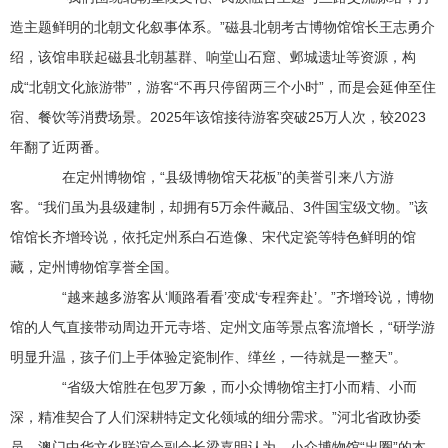
造主题鲜明的北朝文化叙事体系。”磁县北朝考古博物馆馆长王志勇介
绍，该馆串联起磁县北朝墓群、响堂山石窟、邺城遗址等资源，构
成“北朝文化旅游带”，游客“不再只停留两三个小时”，而是会延伸至住
宿、餐饮等消费场景。2025年该馆接待游客突破25万人次，较2023
年翻了近两番。
在定州博物馆，“县级博物馆天花板”的美誉引来八方游
客。“我们虽为县级建制，却拥有5万余件藏品、3件国宝级文物。”该
馆馆长齐增玲说，依托定州系白石造像、宋代定瓷等特色鲜明的馆
藏，定州博物馆享誉全国。
“越来越多游客从‘顺路看看’变成‘专程奔赴’。”齐增玲说，博物
馆的人气直接带动周边开元寺塔、定州文庙等景点客流增长，“研学游
明显升温，孩子们上手体验定瓷制作、缂丝，一待就是一整天”。
“省级大馆胜在包罗万象，而小众博物馆主打小而精、小而
深，精准契合了人们深耕特定文化领域的细分需求。”河北省政协委
员、澳门中华文化联谊会副会长梁嘉明认为，小众博物馆“出圈”的本