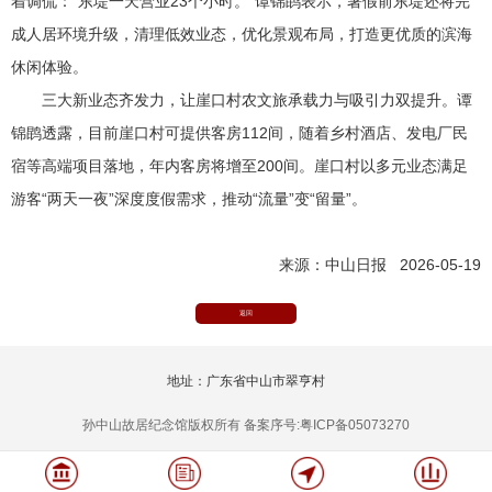
着调侃：“东堤一天营业23个小时。”谭锦鹍表示，暑假前东堤还将完
成人居环境升级，清理低效业态，优化景观布局，打造更优质的滨海
休闲体验。
三大新业态齐发力，让崖口村农文旅承载力与吸引力双提升。谭
锦鹍透露，目前崖口村可提供客房112间，随着乡村酒店、发电厂民
宿等高端项目落地，年内客房将增至200间。崖口村以多元业态满足
游客“两天一夜”深度度假需求，推动“流量”变“留量”。
来源：中山日报 2026-05-19
返回
地址：广东省中山市翠亨村
孙中山故居纪念馆版权所有 备案序号:粤ICP备05073270