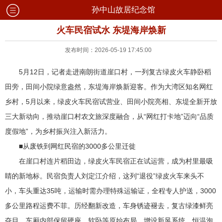
孙中山故居纪念馆
火车民宿试水 东堤海岸焕新
发布时间：2026-05-19 17:45:00
5月12日，记者走进南朗街道崖口村，一列复古绿皮火车静卧稻
田旁，田间小院绿意盎然，东堤海岸焕新迎客。作为大湾区知名网红
乡村，5月以来，绿皮火车民宿试营业、田间小院亮相、东堤全新开放
三大新动向，推动崖口村农文旅深度融合，从“网红打卡地”迈向“品质
度假地”，为乡村振兴注入新活力。
■从废铁到网红民宿的3000多公里迁徙
在崖口村连片稻田边，绿皮火车民宿正在试运营，成为村里最吸
睛的新地标。民宿负责人刘定江介绍，这列“退役”绿皮火车来头不
小，车头重达35吨，运输时需办理特殊运输证，全程专人护送，3000
多公里路程运费不菲。历经翻新改造，车身锈迹褪去，复古绿漆鲜亮
夺目，车厢内部保留硬座、软卧等原始布局，增设新风系统、恒温泡