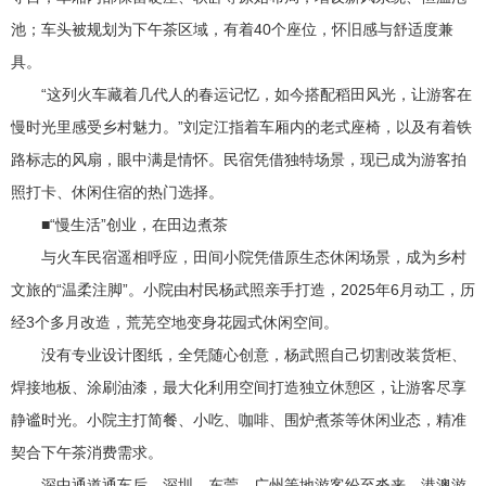
池；车头被规划为下午茶区域，有着40个座位，怀旧感与舒适度兼
具。
“这列火车藏着几代人的春运记忆，如今搭配稻田风光，让游客在
慢时光里感受乡村魅力。”刘定江指着车厢内的老式座椅，以及有着铁
路标志的风扇，眼中满是情怀。民宿凭借独特场景，现已成为游客拍
照打卡、休闲住宿的热门选择。
■“慢生活”创业，在田边煮茶
与火车民宿遥相呼应，田间小院凭借原生态休闲场景，成为乡村
文旅的“温柔注脚”。小院由村民杨武照亲手打造，2025年6月动工，历
经3个多月改造，荒芜空地变身花园式休闲空间。
没有专业设计图纸，全凭随心创意，杨武照自己切割改装货柜、
焊接地板、涂刷油漆，最大化利用空间打造独立休憩区，让游客尽享
静谧时光。小院主打简餐、小吃、咖啡、围炉煮茶等休闲业态，精准
契合下午茶消费需求。
深中通道通车后，深圳、东莞、广州等地游客纷至沓来，港澳游