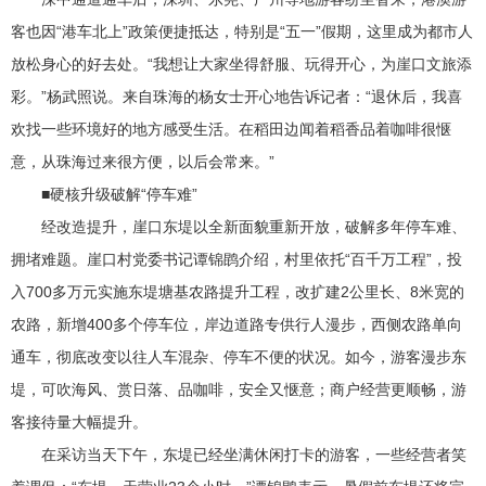
客也因“港车北上”政策便捷抵达，特别是“五一”假期，这里成为都市人
放松身心的好去处。“我想让大家坐得舒服、玩得开心，为崖口文旅添
彩。”杨武照说。来自珠海的杨女士开心地告诉记者：“退休后，我喜
欢找一些环境好的地方感受生活。在稻田边闻着稻香品着咖啡很惬
意，从珠海过来很方便，以后会常来。”
■硬核升级破解“停车难”
经改造提升，崖口东堤以全新面貌重新开放，破解多年停车难、
拥堵难题。崖口村党委书记谭锦鹍介绍，村里依托“百千万工程”，投
入700多万元实施东堤塘基农路提升工程，改扩建2公里长、8米宽的
农路，新增400多个停车位，岸边道路专供行人漫步，西侧农路单向
通车，彻底改变以往人车混杂、停车不便的状况。如今，游客漫步东
堤，可吹海风、赏日落、品咖啡，安全又惬意；商户经营更顺畅，游
客接待量大幅提升。
在采访当天下午，东堤已经坐满休闲打卡的游客，一些经营者笑