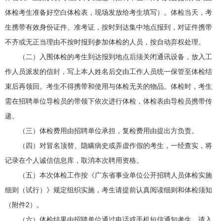
体检考生准备好空白体检表，现场发放给考生填写）。体检当天，考
生携带有效身份证件、准考证，按时到达集中地点报到，对证件携带
不齐或无正当理由不按时报到参加体检的人员，按自动弃权处理。
（二）入围体检的考生到达报到地点后须关闭通讯设备，放入工
作人员派发的信封，写上本人姓名后交由工作人员统一保管至体检结
束后再领回。考生不得携带和使用与体检无关的物品。体检时，考生
需在招聘单位导检员的带领下依次进行体检，体检表由导检员携带传
递。
（三）体检费用由招聘单位承担，复检费用由提出方负责。
（四）对冒名顶替、隐瞒病史或弄虚作假的考生，一经查实，将
记录在个人诚信信息库，取消本次聘用资格。
（五）本次体检工作按《广东省事业单位公开招聘人员体检实施
细则（试行）》规定组织实施，考生请提前认真阅读细则和体检须知
（附件2）。
（六）体检结果由招聘单位通过电话或手机短信通知考生，请入