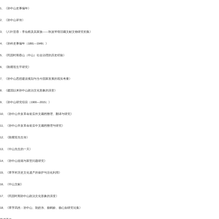
1、《孙中山史事编年》
2、《孙中山评传》
3、《八叶芸香：李仙根及其家族——秋波琴馆旧藏文献文物研究初集》
4、《孙科史事编年（1891—1949）》
5、《民国时期香山（中山）社会治理的历史经验》
6、《陈耀垣生平研究》
7、《孙中山思想建设规划与当今国家发展的现实考量》
8、《建国以来孙中山政治文化形象的演变》
9、《孙中山研究综目（1900—2015）》
10、《孙中山辛亥革命前后外文藏档整理、翻译与研究》
11、《孙中山辛亥革命前后中文藏档整理与研究》
12、《陈耀垣先生传》
13、《中山先生的一天》
14、《孙中山祖籍与家世问题研究》
15、《翠亨村历史文化遗产的保护与活化利用》
16、《中山文献》
17、《民国时期孙中山政治文化形象的演变》
18、《翠亨四杰：孙中山、陆皓东、杨鹤龄、杨心如研究论集》