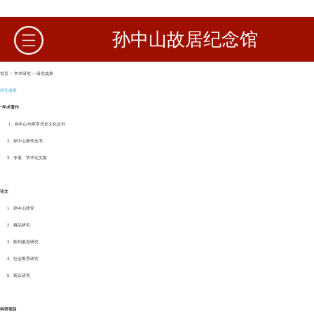
孙中山故居纪念馆
首页
>
学术研究
>
研究成果
研究成果
“学术著作
1、孙中山与翠亨历史文化丛书
2、孙中山著作丛书
3、专著、学术论文集
论文
1、孙中山研究
2、藏品研究
3、陈列展览研究
4、社会教育研究
5、观众研究
科研项目