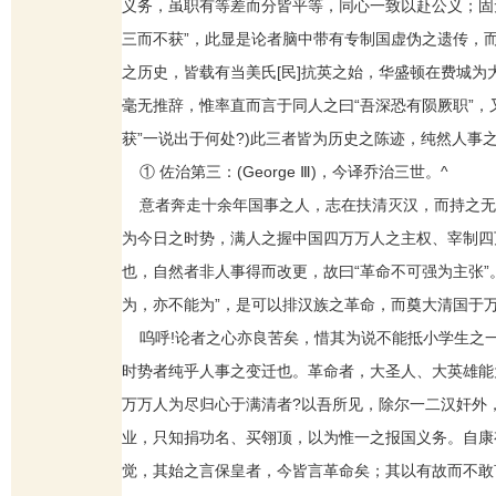
义务，虽职有等差而分皆平等，同心一致以赴公义；固
三而不获”，此显是论者脑中带有专制国虚伪之遗传，
之历史，皆载有当美氏[民]抗英之始，华盛顿在费城
毫无推辞，惟率直而言于同人之曰“吾深恐有陨厥职”
获”一说出于何处?)此三者皆为历史之陈迹，纯然人事
① 佐治第三：(George Ⅲ)，今译乔治三世。^
意者奔走十余年国事之人，志在扶清灭汉，而持之无其
为今日之时势，满人之握中国四万万人之主权、宰制四
也，自然者非人事得而改更，故曰“革命不可强为主张
为，亦不能为”，是可以排汉族之革命，而奠大清国于万
呜呼!论者之心亦良苦矣，惜其为说不能抵小学生之一
时势者纯乎人事之变迁也。革命者，大圣人、大英雄能
万万人为尽归心于满清者?以吾所见，除尔一二汉奸外
业，只知捐功名、买翎顶，以为惟一之报国义务。自康
觉，其始之言保皇者，今皆言革命矣；其以有故而不敢