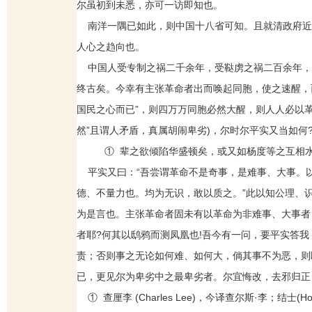
尔虽初到未悉，亦可一访即知也。
南洋一隅已如此，则中国十八省可知。且就清政府近
人心之趋向也。
中国人受专制之祸二千余年，受鞑虏之祸二百余年，
终古矣。今幸有主张革命者出而唤起同胞，使之速醒，
国民之心而已”，则四万万同胞必然大醒，则人人必以革
然”且谓人矛盾，真属胡闹卑劣)，尔时尔平实又当如
① 辈之欲倾陷华盛顿矣，或又如杨度等之互相水
平实又曰：“吾尝谓革命不是奇事，是难事、大事。
德、不量力也。均为无识，敢以质之。”此以知公理、
为是言也。主张革命者固未有以革命为非难事、大事者
者耶?何其以鸱鸦而测凤凰也!吾今有一问，要平实答
责；否则事之无论如何难、如何大，倘其事不为恶，则
已，更见尔为卑劣中之最卑劣者。尔宜悔改，去邪归正
① 查厘李 (Charles Lee)，今译查尔斯·李；结士(Hor