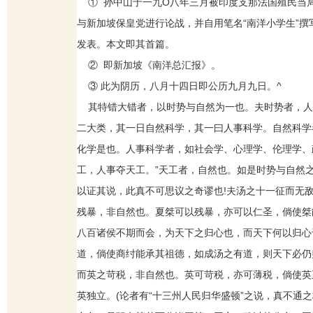
① 孙中山于一九O八年三月被印度支那法国殖民当
与新加坡保皇党进行论战，并自用笔名“南洋小学生”
发表。本文即其首篇。
② 即新加坡《南洋总汇报》。
③ 此为阴历，八月十四日即公历九月九日。^
其特错大错者，以时势与自然为一也。夫时势者，人
二大类，其一日自然科学，其一曰人事科学。自然科学者
化学是也。人事科学者，如社会学、心理学、伦理学、
工，人事夺天工。”天工者，自然也。如是时势与自然
以证其说，此真不可思议之奇谬也!夫汤之十一征而无
残暴，非自然也。夏桀可以残暴，亦可以仁圣，倘使桀
八百诸侯不期而会，为天下之归心也，而天下何以归心
道，倘使商纣能承其祖德，如成汤之有道，则天下必仍
而英之苛税，非自然也。英可苛税，亦可薄税，倘使英
英独立。(论者有“十三州人民归华盛顿”之说，真不