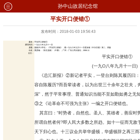
孙中山故居纪念馆
平实开口便错①
发布时间：2018-01-03 19:56:43
题名：
平实开口便错①
撰写时间：
一九O八年九月十一日
原载：
据南洋小学生：《平实开口便错》，载一九O八年九月十一日星加坡《中兴日报》第二、四版
出处：
黄彦编：《孙文选集》（中册），广州：广东人民出版社，2006.11
全文：
平实开口便错①
(一九O八年九月十一日)
《总汇新报》②新记者平实，一登台则陈其履历曰：“
容自陈履历?而吾辈读者，以为出世三十余年之壮夫，
深”，然于平常事理、普通知识当能不至如勤如勇之无
③之《论革命不可强为主张》一编之开口便错也。
其言曰：“时势者，自然也。圣人、英雄者，善应时
所谓自然者何?即人民大多数之所趋。如十一征而无敌
天下归心也。十三议会共举华盛顿，华盛顿辞之再三而