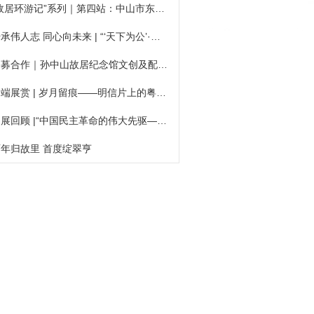
“故居环游记”系列｜第四站：中山市东区街道第一中心幼儿园
传承伟人志 同心向未来 | “‘天下为公’·两岸行”——（2026）粤台优秀青年学子修学行正式启行
招募合作｜孙中山故居纪念馆文创及配套服务运营项目采购公告
云端展赏 | 岁月留痕——明信片上的粤港澳风情（第六期）
巡展回顾 |“中国民主革命的伟大先驱——孙中山”展览在翠亨小学展出
百年归故里 首度绽翠亨