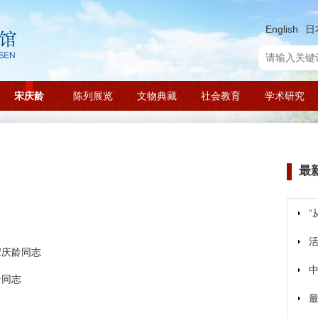
English
日
宋庆龄
陈列展览
文物典藏
社会教育
学术研究
最
宋庆龄同志
龄同志