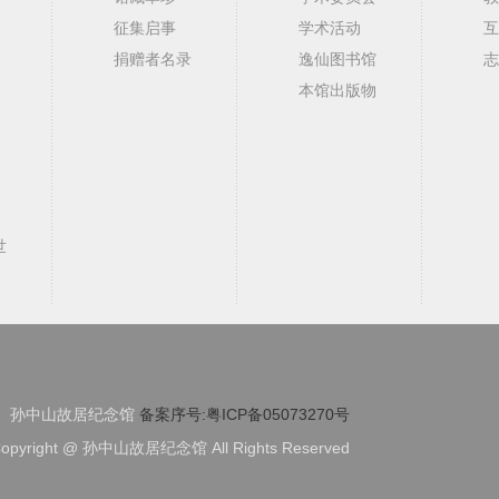
征集启事
学术活动
互
捐赠者名录
逸仙图书馆
志
本馆出版物
世
孙中山故居纪念馆
备案序号:粤ICP备05073270号
opyright @ 孙中山故居纪念馆 All Rights Reserved