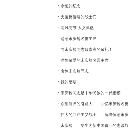
永恒的纪念
支援反侵略的战士们
高风亮节 大义凛然
遥念宋庆龄名誉主席
向宋庆龄同志致崇高的敬礼！
痛悼敬爱的宋庆龄名誉主席
哀悼宋庆龄同志
我的吊唁
宋庆龄同志是中华民族的一代楷模
众望所归的引路人——回忆宋庆龄名
伟大的共产主义战士——沉痛悼念宋
宋庆龄——毕生为新中国奋斗的忠诚