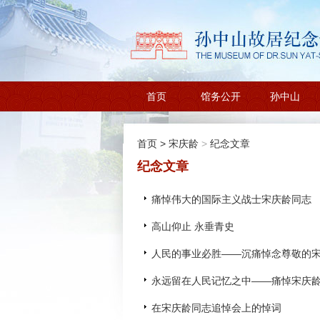
首页
馆务公开
孙中山
首页
>
宋庆龄
>
纪念文章
纪念文章
痛悼伟大的国际主义战士宋庆龄同志
高山仰止 永垂青史
人民的事业必胜——沉痛悼念尊敬的
永远留在人民记忆之中——痛悼宋庆
在宋庆龄同志追悼会上的悼词