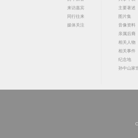
来访嘉宾
主要著述
同行往来
图片集
媒体关注
音像资料
亲属后裔
相关人物
相关事件
纪念地
孙中山家
C