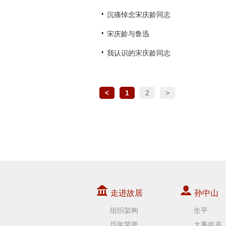
沉痛悼念宋庆龄同志
宋庆龄与鲁迅
我认识的宋庆龄同志
<
1
2
>
走进故居
孙中山
组织架构
生平
历年荣誉
大事年表