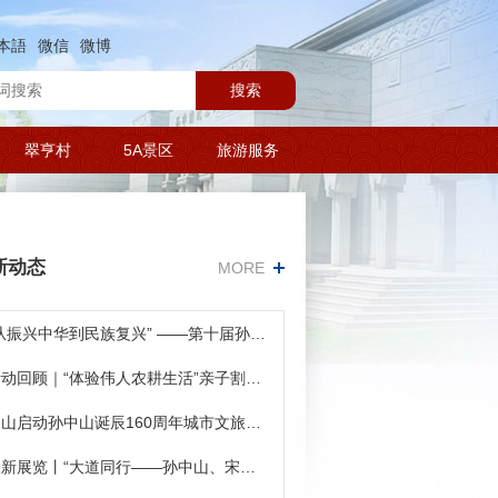
本語
微信
微博
搜索
翠亨村
5A景区
旅游服务
新动态
MORE
“从振兴中华到民族复兴” ——第十届孙中山研究青年研习营营员录取名单公告
活动回顾｜“体验伟人农耕生活”亲子割禾活动
中山启动孙中山诞辰160周年城市文旅推介活动
最新展览丨“大道同行——孙中山、宋庆龄与中国共产党人”展览在本馆开展