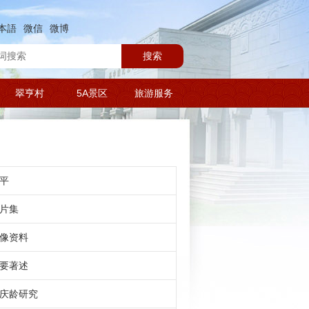
本語
微信
微博
搜索
翠亨村
5A景区
旅游服务
平
片集
像资料
要著述
庆龄研究