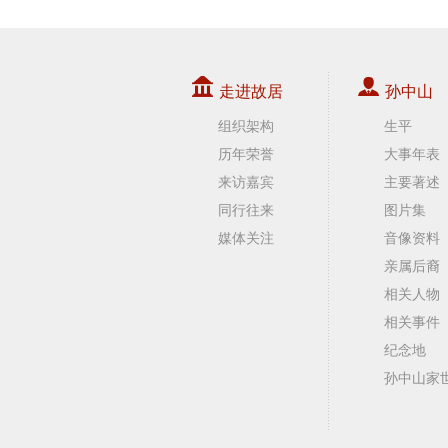
走进故居
孙中山
组织架构
生平
历年荣誉
大事年表
来访嘉宾
主要著述
同行往来
图片集
媒体关注
音像资料
亲属后裔
相关人物
相关事件
纪念地
孙中山家