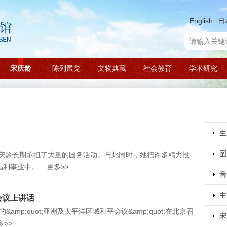
English
日
宋庆龄
陈列展览
文物典藏
社会教育
学术研究
生
图
宋庆龄长期承担了大量的国务活动。与此同时，她把许多精力投
事业中。....更多>>
音
主
会议上讲话
amp;quot;亚洲及太平洋区域和平会议&amp;quot;在北京召
宋
多>>