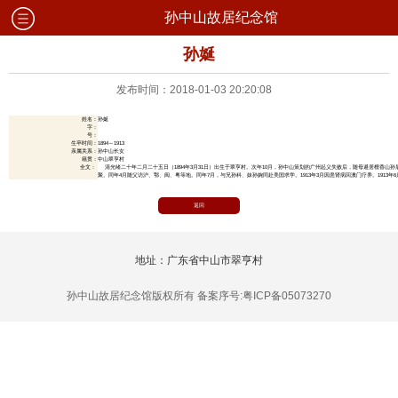
孙中山故居纪念馆
孙娫
发布时间：2018-01-03 20:20:08
姓名：
孙娫
字：
号：
生卒时间：
1894～1913
亲属关系：
孙中山长女
籍贯：
中山翠亨村
全文：
清光绪
二十年二月二十五日
（
1894年3月31日
）出生于翠亨村。次年10月，孙中山策划的广州起义失败后，随母避居檀香山孙眉
聚。同年4月随父访沪、鄂、闽、粤等地。同年7月，与兄孙科、妹孙婉同赴美国求学。1913年3月因患肾病回澳门疗养。
1913年
返回
地址：广东省中山市翠亨村
孙中山故居纪念馆版权所有 备案序号:粤ICP备05073270