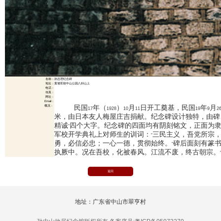
名称：
孙总理纪念碑
地址：
黄埔军校中山公园八卦山上
电话：
传真：
网址：
Email：
民国
年（
）
月
日
开工奠基，民国
年
月
概况：
17
1928
10
11
19
9
2
米
，由日本友人梅屋庄吉捐献。纪念碑设计独特，由碑
精诚
四个大字。纪念碑的四面均有阴刻铭文，正面为
”
军校开学典礼上对师生的训词：
三民主义，吾党所宗
“
勇，必信必忠；一心一德，贯彻始终。
碑后面刻有篆
”
执厥中。况在吾校，化被春风。江流不废，终古朝宗。
返回
地址：广东省中山市翠亨村