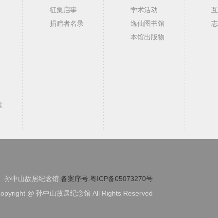
征集启事
学术活动
互
捐赠者名录
逸仙图书馆
志
本馆出版物
世
孙中山故居纪念馆
备案序号:粤ICP备05073270号
opyright @ 孙中山故居纪念馆 All Rights Reserved