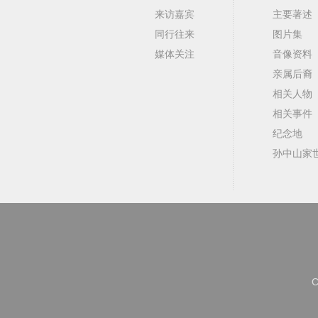
来访嘉宾
主要著述
同行往来
图片集
媒体关注
音像资料
亲属后裔
相关人物
相关事件
纪念地
孙中山家
C