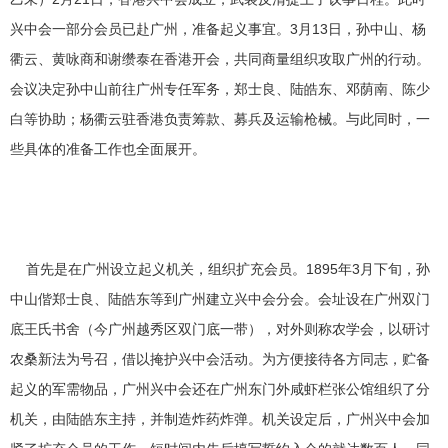
兴中会一部分会员已赴广州，准备起义事宜。3月13日，孙中山、杨
衢云、黄咏商和谢缵泰在香港开会，共同商量组织攻取广州的行动。
会议决定孙中山前往广州专任军务，郑士良、陆皓东、邓荫南、陈少
白等协助；杨衢云驻香港负责筹款、募兵及运输枪械。与此同时，一
些具体的准备工作也全面展开。
首先是在广州设立起义机关，组织扩充会员。1895年3月下旬，孙
中山偕郑士良、陆皓东等到广州建立兴中会分会。会址设在广州双门
底王氏书舍（今广州越秀区双门底一带），对外则称农学会，以研讨
农桑新法为号召，借以掩护兴中会活动。为方便接待各方同志，贮备
起义的军需物品，广州兴中会还在广州东门外咸虾栏张公馆组织了分
机关，由陆皓东主持，并制造炸药炸弹。机关设定后，广州兴中会加