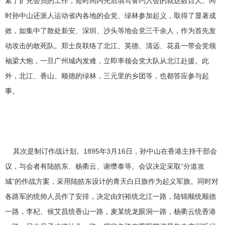
紧了扩充会员的工作，短时间内先后填写誓约入会的就达数百人。同
时孙中山还派人运动省内各地的会党、绿林参加起义，取得了显著成
效，如集中了散处新安、深圳、沙头等地会党三千余人，作为首先发
动攻击的敢死队。郑士良联络了北江、英德、清远、花县一带会党领
袖梁大炮，一旦广州城内发难，立即率领会党大队从北江赴援。此
外，北江、香山、顺德的绿林，三元里的乡团等，也都答应参与起
事。
其次是制订作战计划。1895年3月16日，孙中山在香港主持干部会
议，与会者有陆皓东、杨衢云、谢缵泰等。会议决定采取“分道攻
城”的作战方案，采用陆皓东设计的青天白日旗作为起义军旗。同时对
各路军的统帅人员作了安排，决定由刘裕统北江一路，陆锦顺统顺德
一路，李杞、候艾昌统香山一路，麦某统龙眼洞一路，杨衢云统香港