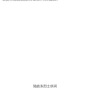
陆皓东烈士供词