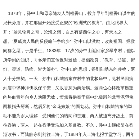
1878年，孙中山和母亲随友人到檀香山，投奔早年到檀香山谋生的
兄长孙眉，并在那里开始接受正规的“欧洲式的教育”。由此眼界大
开；“始见轮舟之奇，沧海之阔，自是有慕西学之心，穷天地之
想。”夏威夷人民的反侵略斗争给少年孙中山以激励，改良祖国、拯救
同群之愿，于是乎生。1883年，17岁的孙中山返回家乡翠亨村，他以
所学到的知识，向乡亲们宣传反对迷信，提倡改良，“教育、防盗、街
灯、渠道、防病、皆为筹办”。孙中山的思想，得到陆皓东的共鸣，两
人十分投契。一天，孙中山和陆皓东在村中的北极庙中，见村民因病
到庙中求神拜佛以保平安，又以香灰为药治病。这两位心怀改革愿望
的热血青年向乡人劝阻无效，愤然将供奉于庙中北极殿的北帝泥塑像
两根指头掰断，然后又将“金花娘娘”的面划花。孙中山和陆皓东的举
动不能为乡人理解，受到他们的诘问和责难，两人被迫离开故土，前
往香港，两人一起在香港受洗加入基督教。不久，孙中山继续留在香
港读书，而陆皓东则前往上海，于1884年入上海电报学堂学习，两年