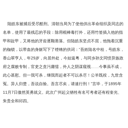
陆皓东被捕后受尽酷刑。清朝当局为了使他供出革命组织及同志的
名单，使用了最残忍的手段：除用棍棒毒打外，还用竹签插入他的指
甲和趾甲，又将他的牙齿逐颗凿落。但陆皓东坚贞不屈，他拖着沉重
的枷锁，以带血的身躯写下了铿锵的供词：“吾姓陆名中桂，号皓东，
香山翠亨人，年29岁，向居外处，今始返粤，与同乡孙文同愤异族政
府之腐败专制，官吏之贪污庸懦，外人之阴谋窥视……今事虽不成，
此心甚慰。但一我可杀，继我而起者不可以杀尽！公羊既殁，九世含
冤。异人归楚，吾说自验。吾言尽矣，请速行刑！”言毕，于1895年
11月7日傲然英勇就义。此次广州起义牺牲有名可考者还有程奎光、
朱贵全和邱四。