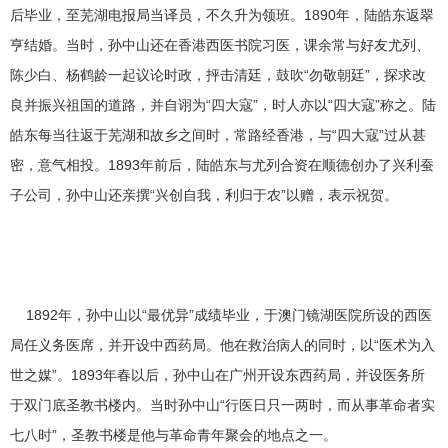
后毕业，至芜湖电报局当译员，不久升为领班。1890年，陆皓东返翠
亨结婚。当时，孙中山还在香港西医书院习医，课余常与好友尤列、
陈少白、杨鹤龄一起议论时政，抨击清廷，鼓吹“勿敬朝廷”，探求改
良并振兴祖国的道路，并自诩为“四大寇”，时人亦以“四大寇”称之。陆
皓东每当往返于芜湖和故乡之间时，常路经香港，与“四大寇”过从甚
密，意气相投。1893年前后，陆皓东与尤列合资在顺德创办了兴利蚕
子公司，孙中山还亲撰“兴创自我，利归于农”以赠，表示祝贺。
1892年，孙中山以“最优异”成绩毕业，于澳门镜湖医院所设的西医
局任义务医席，并开设中西药局。他在救治病人的同时，以“医术为入
世之媒”。1893年春以后，孙中山在广州开设东西药局，并设医务所
于双门底圣教书楼内。当时孙中山“行医日只一两时，而从事革命者实
七八时”，圣教书楼是他与革命青年聚会的地点之一。