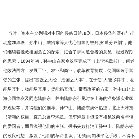
当时，资本主义列强对中国的侵略日益加剧，日本侵华的野心与行
动愈加猖獗，孙中山、陆皓东等人忧心祖国将被列强“瓜分豆剖”，他
们继续着挽救祖国危亡的探索。汇合了志同道合者的意见，经过深刻
的思索，1894年初，孙中山在家乡翠亨完成了《上李鸿章书》，阐述
他效法西方，发展工业、农业和商业，改革教育制度，使国家臻于富
强的主张，提出“富强之大经，治国之大本”，在于使“人能尽其才，地
能尽其利，物能尽其用，货能畅其流”。带着改革的方案，孙中山赴上
海会同挚友及同志陆皓东，并由陆皓东引见时在上海的洋务派实业家
郑观应等，并得他们的推荐。孙中山、陆皓东满怀热望，北上天津投
书清朝的权臣、直隶总督李鸿章。但李鸿章非但没有接见这两名年轻
的爱国者，而且漠视他们的主张。投书失败打消了孙中山、陆皓东等
的改良幻想，激发了他们的革命意识，“积渐而知和平之手段，不得不