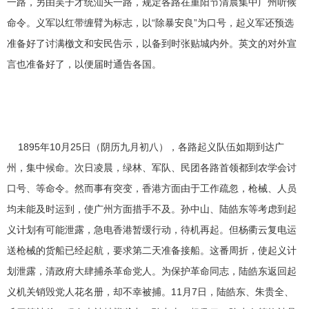
一路，另由吴子才统汕头一路，规定各路在重阳节清晨集中广州听候
命令。义军以红带缠臂为标志，以“除暴安良”为口号，起义军还预选
准备好了讨满檄文和安民告示，以备到时张贴城内外。英文的对外宣
言也准备好了，以便届时通告各国。
1895年10月25日（阴历九月初八），各路起义队伍如期到达广
州，集中候命。次日凌晨，绿林、军队、民团各路首领都到农学会讨
口号、等命令。然而事有突变，香港方面由于工作疏忽，枪械、人员
均未能及时运到，使广州方面措手不及。孙中山、陆皓东等考虑到起
义计划有可能泄露，急电香港暂缓行动，待机再起。但杨衢云复电运
送枪械的货船已经起航，要求第二天准备接船。这番周折，使起义计
划泄露，清政府大肆捕杀革命党人。为保护革命同志，陆皓东返回起
义机关销毁党人花名册，却不幸被捕。11月7日，陆皓东、朱贵全、