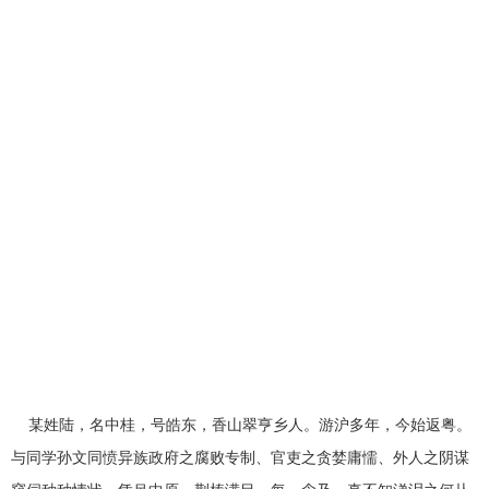
某姓陆，名中桂，号皓东，香山翠亨乡人。游沪多年，今始返粤。
与同学孙文同愤异族政府之腐败专制、官吏之贪婪庸懦、外人之阴谋