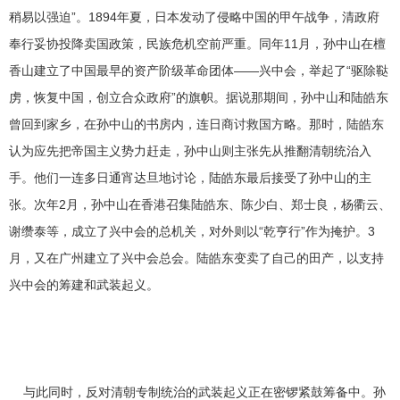
稍易以强迫”。1894年夏，日本发动了侵略中国的甲午战争，清政府
奉行妥协投降卖国政策，民族危机空前严重。同年11月，孙中山在檀
香山建立了中国最早的资产阶级革命团体――兴中会，举起了“驱除鞑
虏，恢复中国，创立合众政府”的旗帜。据说那期间，孙中山和陆皓东
曾回到家乡，在孙中山的书房内，连日商讨救国方略。那时，陆皓东
认为应先把帝国主义势力赶走，孙中山则主张先从推翻清朝统治入
手。他们一连多日通宵达旦地讨论，陆皓东最后接受了孙中山的主
张。次年2月，孙中山在香港召集陆皓东、陈少白、郑士良，杨衢云、
谢缵泰等，成立了兴中会的总机关，对外则以“乾亨行”作为掩护。3
月，又在广州建立了兴中会总会。陆皓东变卖了自己的田产，以支持
兴中会的筹建和武装起义。
与此同时，反对清朝专制统治的武装起义正在密锣紧鼓筹备中。孙