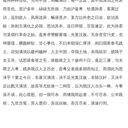
窥伺种种情状。凭吊中原，荆榛满目，每一念及，真不知涕泪之何从
而至也。居沪多年，碌碌无所就，乃由沪返粤，恰遇孙君，客寓过
访，远别故人，风雨连床，畅谈竟夕。某方以外患之日迫，欲治其
标；孙则主满仇之必报，思治其本。连日辩驳，宗旨遂定。此为孙君
与某倡行革命之始。盖务求警醒黄魂，光复汉族。无奈贪官污吏，劣
绅腐儒，腆颜鲜耻，甘心事仇，不曰本朝深仁厚泽，则曰我辈食毛践
土。讵知满清以建州贼种，入主中国，夺我土地，杀我祖宗，掳我子
女玉帛。试思谁食谁之毛，谁贱谁之土？扬州十日，嘉定三屠，与夫
两王入粤，残杀我汉人之历史，吾粤父老就多闻而知之。而谓此为恩
泽乎？要之今日，非废灭满清，决不足光复汉族，非除汉奸，又决不
足以戮灭满清，故吾等尤欲诛一二狗官，以为我汉人当头一棒。今事
虽不成，此心甚慰。但一我可杀，而继我而起者，不可尽杀。公羊既
殁，九世含冤，异人楚归，吾说自验。吾言尽矣，请速行刑。