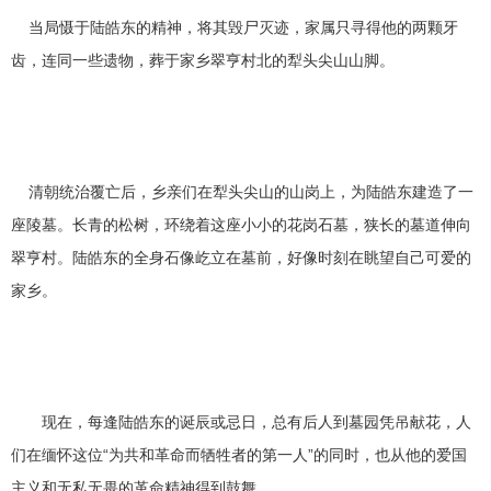
当局慑于陆皓东的精神，将其毁尸灭迹，家属只寻得他的两颗牙
齿，连同一些遗物，葬于家乡翠亨村北的犁头尖山山脚。
清朝统治覆亡后，乡亲们在犁头尖山的山岗上，为陆皓东建造了一
座陵墓。长青的松树，环绕着这座小小的花岗石墓，狭长的墓道伸向
翠亨村。陆皓东的全身石像屹立在墓前，好像时刻在眺望自己可爱的
家乡。
现在，每逢陆皓东的诞辰或忌日，总有后人到墓园凭吊献花，人
们在缅怀这位“为共和革命而牺牲者的第一人”的同时，也从他的爱国
主义和无私无畏的革命精神得到鼓舞。