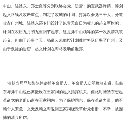
中山、陆皓东、郑士良等分别联络会党、防营；购置武器弹药，筹划
起义路线及攻击重点，制定了攻城的计划，打算以会党三千人，分道
攻占广州城。陆皓东还专门设计了以青天白日为标志的起义军旗帜，
计划在农历九月初九重阳节起事。这是孙中山领导的第一次反清武装
起义。但由于起事当天，杨衢云未能按计划准时将队伍率至广州，又
由于叛徒的告密，起义计划在即将发动前泄露。
清朝当局严加防范并逮捕革命党人。革命党人立即疏散走避。陆皓
东与孙中山也已离撤设在王家祠的起义指挥机关。但此时陆皓东想起
革命党的名册仍留在王家祠内，为了保护同志，保存革命力量，他不
顾个人安危，义无反顾立即返回王家祠烧毁革命党名册，不幸，被围
捕的清兵所虏。