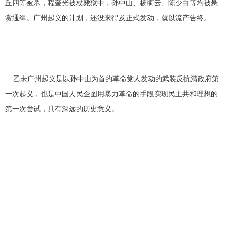
丘四等被杀，程奎光被杖毙狱中，孙中山、杨衢云、陈少白等均被悬
赏通缉。广州起义的计划，还没来得及正式发动，就以流产告终。
乙未广州起义是以孙中山为首的革命党人发动的武装反抗清政府第
一次起义，也是中国人民企图用暴力革命的手段实现民主共和理想的
第一次尝试，具有深远的历史意义。