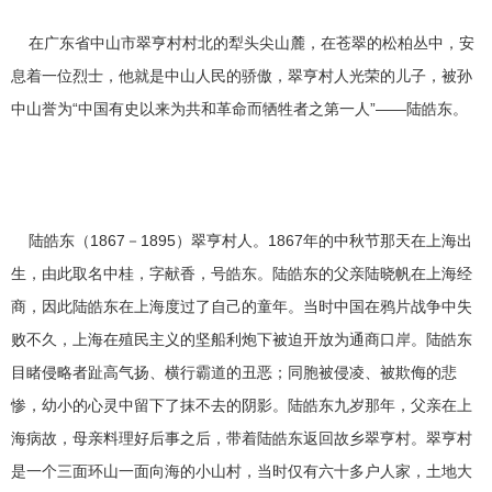
在广东省中山市翠亨村村北的犁头尖山麓，在苍翠的松柏丛中，安
息着一位烈士，他就是中山人民的骄傲，翠亨村人光荣的儿子，被孙
中山誉为“中国有史以来为共和革命而牺牲者之第一人”——陆皓东。
陆皓东（1867－1895）翠亨村人。1867年的中秋节那天在上海出
生，由此取名中桂，字献香，号皓东。陆皓东的父亲陆晓帆在上海经
商，因此陆皓东在上海度过了自己的童年。当时中国在鸦片战争中失
败不久，上海在殖民主义的坚船利炮下被迫开放为通商口岸。陆皓东
目睹侵略者趾高气扬、横行霸道的丑恶；同胞被侵凌、被欺侮的悲
惨，幼小的心灵中留下了抹不去的阴影。陆皓东九岁那年，父亲在上
海病故，母亲料理好后事之后，带着陆皓东返回故乡翠亨村。翠亨村
是一个三面环山一面向海的小山村，当时仅有六十多户人家，土地大