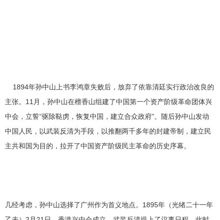
1894年孙中山上书李鸿章失败后，放弃了依靠清廷实行政治改良的
主张。11月，孙中山在檀香山组建了中国第一个资产阶级革命团体兴
中会，立誓“驱除鞑虏，恢复中国，建立合众政府”。随后孙中山发动
中国人民，以武装反清为手段，以推翻两千多年的封建帝制，建立民
主共和国为目的，拉开了中国资产阶级民主革命的历史序幕。
几经考虑，孙中山选择了广州作为首义地点。1895年（光绪二十一年
乙未）2月21日，香港兴中会成立，武装反清提上了议事日程。此时