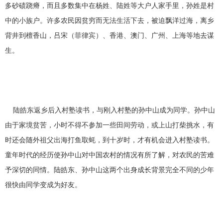
多砂碛跷瘠，而且多数集中在杨姓、陆姓等大户人家手里，孙姓是村
中的小族户。许多农民因贫穷而无法生活下去，被迫飘洋过海，离乡
背井到檀香山，吕宋（菲律宾）、香港、澳门、广州、上海等地去谋
生。
陆皓东返乡后入村塾读书，与刚入村塾的孙中山成为同学。孙中山
由于家境贫苦，小时不得不参加一些田间劳动，或上山打柴挑水，有
时还会随外祖父出海打鱼取蚝，到十岁时，才有机会进入村塾读书。
童年时代的经历使孙中山对中国农村的情况有所了解，对农民的苦难
予深切的同情。陆皓东、孙中山这两个出身成长背景完全不同的少年
很快由同学变成为好友。