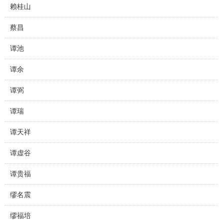
赖桂山
蔡昌
谭池
谭余
谭弼
谭瑞
谭天祥
谭虚谷
谭贵福
缪名震
缪福培