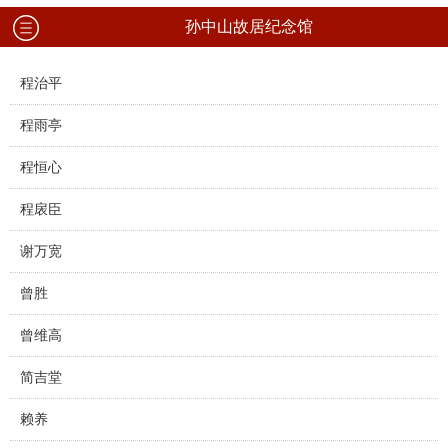
孙中山故居纪念馆
程治平
程雨亭
程恒心
程扆臣
谢万宽
曾胜
曾维高
简吉堂
赖养