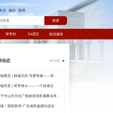
本語
微信
微博
搜索
翠亨村
5A景区
旅游服务
新动态
MORE
云端展赏 | 精诚无间 笃爱有缘——孙中山、宋庆龄结婚110周年纪念展（第四期）
云端导赏 | 翠亨烽火—— 一个岭南古村的抗战记忆第二期
关于中山市文化广电旅游局所属事业单位2025年（第二期）公开招聘事业单位工作人员笔试延期举行的公告
喜报！我馆获评“广东省民族团结进步模范集体”——擦亮伟人故里金字招牌，共绘中华民族同心圆