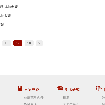
一行到本馆参观。
本馆参观
参观
16
17
18
>
文物典藏
学术研究
典藏藏品名录
概况
教
馆藏萃珍
学术委员会
教