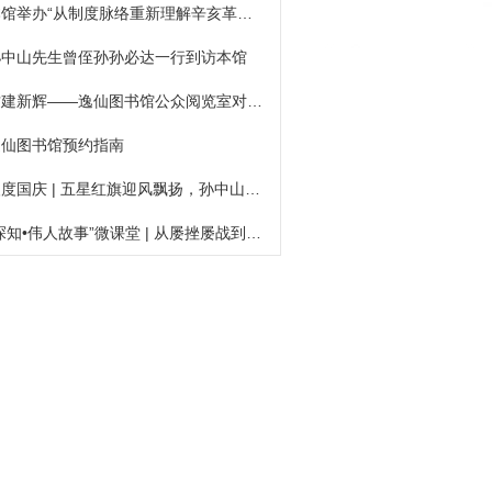
本馆举办“从制度脉络重新理解辛亥革命”学术讲座
孙中山先生曾侄孙孙必达一行到访本馆
古建新辉——逸仙图书馆公众阅览室对外开放
逸仙图书馆预约指南
欢度国庆 | 五星红旗迎风飘扬，孙中山故居喜迎八方来客
“探知•伟人故事”微课堂 | 从屡挫屡战到联俄联共，一场改变中国命运的合作如何诞生？