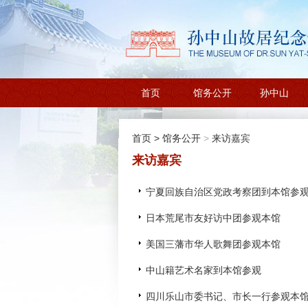
首页
馆务公开
孙中山
首页
>
馆务公开
>
来访嘉宾
来访嘉宾
宁夏回族自治区党政考察团到本馆参
日本荒尾市友好访中团参观本馆
美国三藩市华人歌舞团参观本馆
中山籍艺术名家到本馆参观
四川乐山市委书记、市长一行参观本