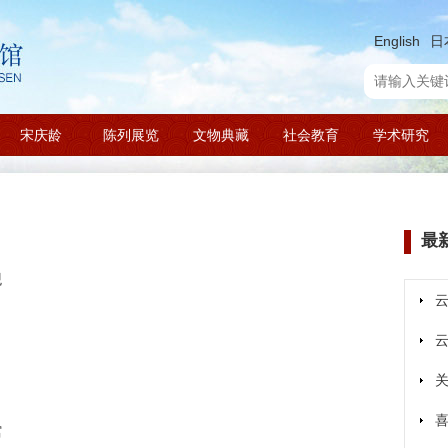
English
日
宋庆龄
陈列展览
文物典藏
社会教育
学术研究
最
观
馆