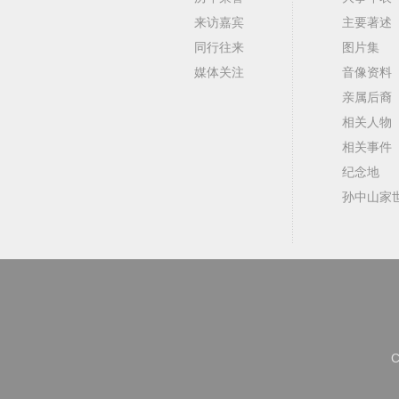
来访嘉宾
主要著述
同行往来
图片集
媒体关注
音像资料
亲属后裔
相关人物
相关事件
纪念地
孙中山家
C