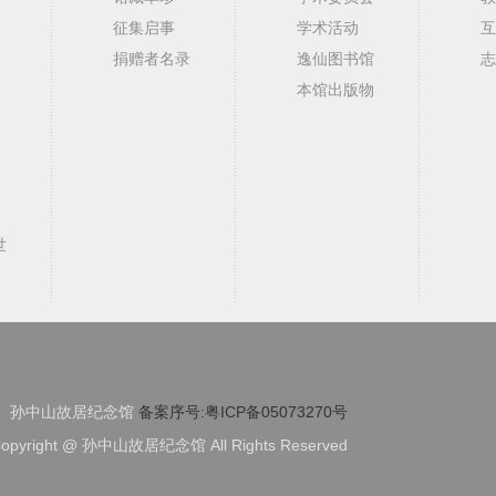
征集启事
学术活动
互
捐赠者名录
逸仙图书馆
志
本馆出版物
世
孙中山故居纪念馆
备案序号:粤ICP备05073270号
opyright @ 孙中山故居纪念馆 All Rights Reserved