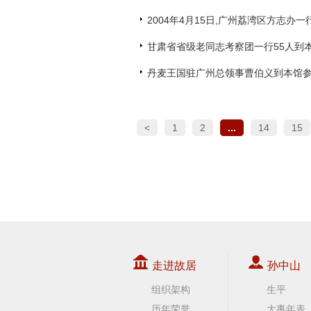
2004年4月15日,广州荔湾区方志办
甘肃省省级老同志考察团一行55人到
丹麦王国驻广州总领事曹伯义到本馆
<
1
2
...
14
15
走进故居
孙中山
组织架构
生平
历年荣誉
大事年表