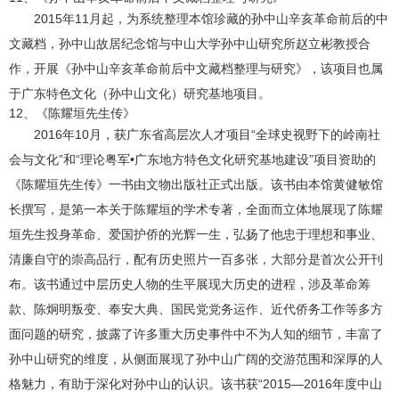
2015年11月起，为系统整理本馆珍藏的孙中山辛亥革命前后的中
文藏档，孙中山故居纪念馆与中山大学孙中山研究所赵立彬教授合
作，开展《孙中山辛亥革命前后中文藏档整理与研究》，该项目也属
于广东特色文化（孙中山文化）研究基地项目。
12、《陈耀垣先生传》
2016年10月，获广东省高层次人才项目“全球史视野下的岭南社
会与文化”和“理论粤军•广东地方特色文化研究基地建设”项目资助的
《陈耀垣先生传》一书由文物出版社正式出版。该书由本馆黄健敏馆
长撰写，是第一本关于陈耀垣的学术专著，全面而立体地展现了陈耀
垣先生投身革命、爱国护侨的光辉一生，弘扬了他忠于理想和事业、
清廉自守的崇高品行，配有历史照片一百多张，大部分是首次公开刊
布。该书通过中层历史人物的生平展现大历史的进程，涉及革命筹
款、陈炯明叛变、奉安大典、国民党党务运作、近代侨务工作等多方
面问题的研究，披露了许多重大历史事件中不为人知的细节，丰富了
孙中山研究的维度，从侧面展现了孙中山广阔的交游范围和深厚的人
格魅力，有助于深化对孙中山的认识。该书获“2015—2016年度中山