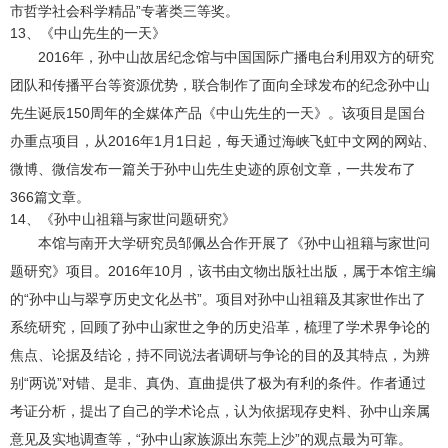
市哲学社会科学精品”专著类三等奖。
13、《中山先生的一天》
2016年，孙中山故居纪念馆与中国国际广播电台利用双方的研究
团队和传播平台等资源优势，联合制作了面向全球发布的纪念孙中山
先生诞辰150周年的全媒体产品《中山先生的一天》。该项目是国台
办重点项目，从2016年1月1日起，每天通过海峡飞虹中文网的网站、
微博、微信发布一篇关于孙中山先生史迹的原创文章，一共发布了
366篇文章。
14、《孙中山祖籍与家世问题研究》
本馆与南开大学研究员邹佩丛合作开展了《孙中山祖籍与家世问
题研究》项目。2016年10月，该书由文物出版社出版，属于本馆主编
的“孙中山与翠亨历史文化丛书”。项目对孙中山祖籍及其家世作出了
系统研究，回顾了孙中山家世之争的历史沿革，梳理了学术界争论的
焦点、论据及结论，持不同说法者调研与争论的目的及其特点，为辨
别“两说”对错、是非、真伪、直曲提供了极为有利的条件。作者通过
考证分析，提出了自己的学术论点，认为依据现存史料、孙中山亲属
意见及实地调查等，“孙中山家族源出东莞上沙”的观点最为可靠。