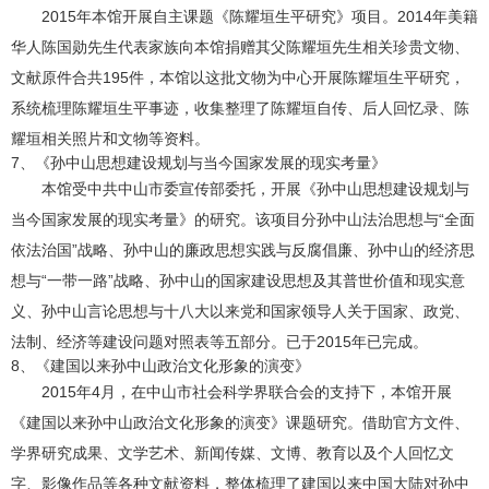
2015年本馆开展自主课题《陈耀垣生平研究》项目。2014年美籍
华人陈国勋先生代表家族向本馆捐赠其父陈耀垣先生相关珍贵文物、
文献原件合共195件，本馆以这批文物为中心开展陈耀垣生平研究，
系统梳理陈耀垣生平事迹，收集整理了陈耀垣自传、后人回忆录、陈
耀垣相关照片和文物等资料。
7、《孙中山思想建设规划与当今国家发展的现实考量》
本馆受中共中山市委宣传部委托，开展《孙中山思想建设规划与
当今国家发展的现实考量》的研究。该项目分孙中山法治思想与“全面
依法治国”战略、孙中山的廉政思想实践与反腐倡廉、孙中山的经济思
想与“一带一路”战略、孙中山的国家建设思想及其普世价值和现实意
义、孙中山言论思想与十八大以来党和国家领导人关于国家、政党、
法制、经济等建设问题对照表等五部分。已于2015年已完成。
8、《建国以来孙中山政治文化形象的演变》
2015年4月，在中山市社会科学界联合会的支持下，本馆开展
《建国以来孙中山政治文化形象的演变》课题研究。借助官方文件、
学界研究成果、文学艺术、新闻传媒、文博、教育以及个人回忆文
字、影像作品等各种文献资料，整体梳理了建国以来中国大陆对孙中