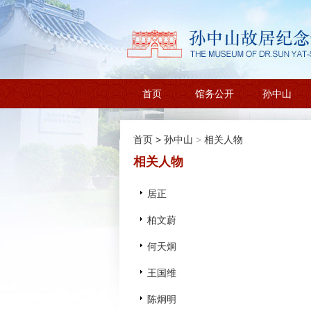
首页
馆务公开
孙中山
首页
>
孙中山
>
相关人物
相关人物
居正
柏文蔚
何天炯
王国维
陈炯明