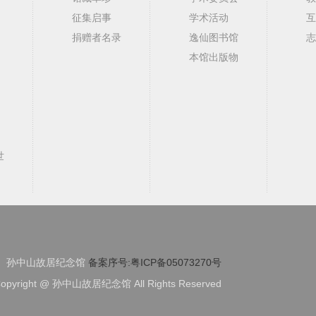
征集启事
学术活动
互
捐赠者名录
逸仙图书馆
志
本馆出版物
世
孙中山故居纪念馆
备案序号:粤ICP备05073270号
opyright @ 孙中山故居纪念馆 All Rights Reserved