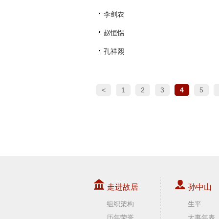
李剑农
赵恒惕
孔祥熙
<
1
2
3
4
5
走进故居
孙中山
组织架构
生平
历年荣誉
大事年表