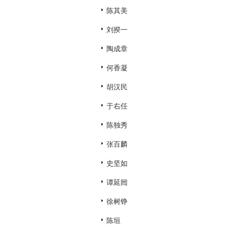
陈其美
刘揆一
陶成章
何香凝
胡汉民
于右任
陈独秀
张百麟
史坚如
谭延闿
徐树铮
陈垣