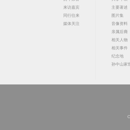
来访嘉宾
主要著述
同行往来
图片集
媒体关注
音像资料
亲属后裔
相关人物
相关事件
纪念地
孙中山家
C