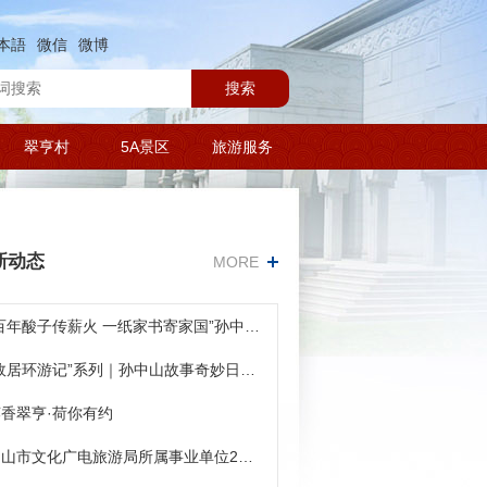
本語
微信
微博
搜索
翠亨村
5A景区
旅游服务
新动态
MORE
“百年酸子传薪火 一纸家书寄家国”孙中山家风活动回顾
“故居环游记”系列｜孙中山故事奇妙日活动首站精彩回顾
香翠亨·荷你有约
中山市文化广电旅游局所属事业单位2026年公开招聘事业单位人员面试公告