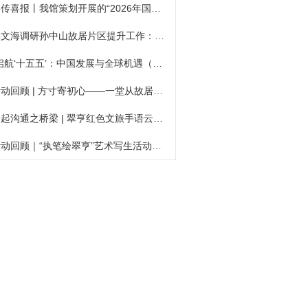
再传喜报丨我馆策划开展的“2026年国际博物馆日系列活动”获省级荣誉
郭文海调研孙中山故居片区提升工作：充分保护活化历史遗存 串珠成链激活片区发展活力
“启航‘十五五’：中国发展与全球机遇（广东行）”驻华使节团一行走进中山
活动回顾 | 方寸寄初心——一堂从故居出发的时光研学课
架起沟通之桥梁 | 翠亨红色文旅手语云导览（三）
活动回顾｜“执笔绘翠亨”艺术写生活动（第二场）