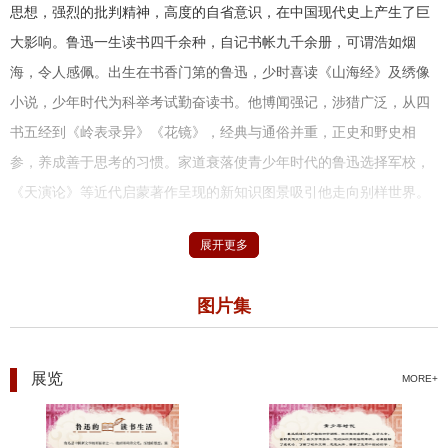
思想，强烈的批判精神，高度的自省意识，在中国现代史上产生了巨
大影响。鲁迅一生读书四千余种，自记书帐九千余册，可谓浩如烟
海，令人感佩。出生在书香门第的鲁迅，少时喜读《山海经》及绣像
小说，少年时代为科举考试勤奋读书。他博闻强记，涉猎广泛，从四
书五经到《岭表录异》《花镜》，经典与通俗并重，正史和野史相
参，养成善于思考的习惯。家道衰落使青少年时代的鲁迅选择军校，
《天演论》等近代启蒙著作呈现的新知识图景吸引他走向别样世界。
留日期间，他阅读和翻译外国著作，借以反观中国历史现实，萌生了
展开更多
改造国民性的理想。抱着治病救人和传播科学的理念，他选择学医；
又有感于国人精神麻木甚于肉体病痛而弃医从文。民国成立，作为教
图片集
育部官员，鲁迅参与筹建博物馆、图书馆，管理文艺创作。工作之余
整理古籍，抄写碑文，潜心研究传统文化，凡方志文集、佛经游记、
讲史小说，无不寓目。他注重翻译，从早年法国科幻小说到晚年俄国
展览
MORE+
现实主义巨著《死魂灵》，一生翻译的字数几乎与创作相当。中西文
化的深厚修养及二者的融合，使他在新文化运动中爆发出巨大的创造