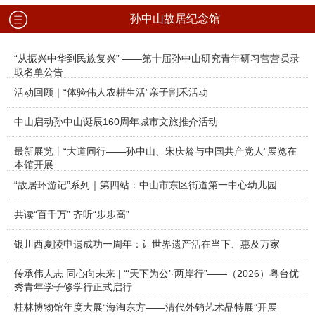
孙中山故居纪念馆
“从振兴中华到民族复兴” ——第十届孙中山研究青年研习营营员录
取名单公告
活动回顾｜“体验伟人农耕生活”亲子割禾活动
中山启动孙中山诞辰160周年城市文旅推介活动
最新展览丨“大道同行——孙中山、宋庆龄与中国共产党人”展览在
本馆开展
“故居环游记”系列｜第四站：中山市东区街道第一中心幼儿园
共读“百千万” 齐听“步步高”
银川西夏陵申遗成功一周年：让世界遗产活在当下、惠及万家
传承伟人志 同心向未来 | “‘天下为公’·两岸行”——（2026）粤台优
秀青年学子修学行正式启行
桂林博物馆年度大展“海淘东方——清代外销艺术品特展”开展