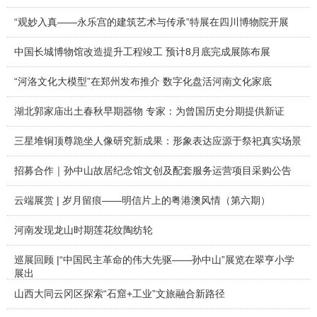
“观妙入真——永乐宫的建筑艺术与传承”特展在四川博物院开展
中国长城博物馆改造提升工程竣工 预计8月底完成展陈布展
“河洛文化大模型”在郑州发布推介 数字化盘活河南文化家底
湖北郭家庙出土春秋早期器物 专家：为曾国历史分期提供新证
三星堆铜顶尊跪坐人像研究新成果：形象表达应源于祭祀真实场景
招募合作｜孙中山故居纪念馆文创及配套服务运营项目采购公告
云端展赏 | 岁月留痕——明信片上的粤港澳风情（第六期）
河南发现龙山时期莲花纹陶纺轮
巡展回顾 |“中国民主革命的伟大先驱——孙中山”展览在翠亨小学
展出
山西大同云冈区探索“石窟+工业”文旅融合新路径