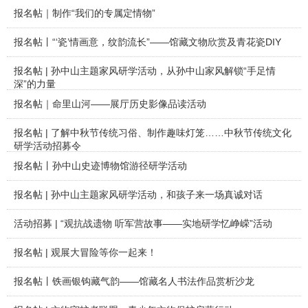
报名帖｜制作“我们的专属定情物”
报名帖丨“‘瓷’情画意，纹韵流长”——馆藏文物欣赏及青花瓷DIY
报名帖 | 孙中山主题家风研学活动，从孙中山家风解锁“手足情
深”的力量
报名帖｜命里山河——展厅历史影像品读活动
报名帖 | 了解中秋节传统习俗、制作趣味灯笼……中秋节传统文化
研学活动招募令
报名帖丨孙中山史迹博物馆游径研学活动
报名帖 | 孙中山主题家风研学活动，和孩子来一场真诚对话
活动招募 | “观抗战遗物 听军营故事——实地研学忆峥嵘”活动
报名帖 | 观展大冒险等你一起来！
报名帖丨铁画银钩藏气韵——馆藏名人书法作品赏析沙龙